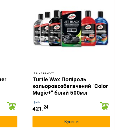
Є в наявності
ner
Turtle Wax Поліроль
кольоровозбагачений "Color
Magic+" білий 500мл
×
Ціна:
24
421.
Купити