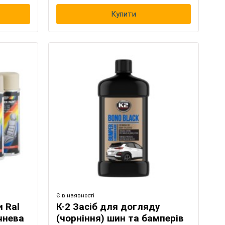
Купити
Є в наявності
 Ral
К-2 Засіб для догляду
чнева
(чорніння) шин та бамперів