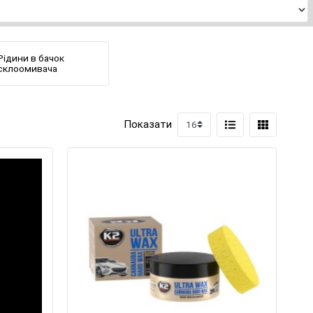
Рідини в бачок
склоомивача
Показати