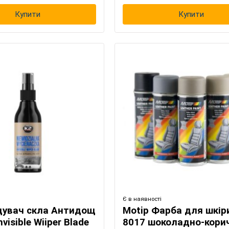
Купити
Купити
Є в наявності
щувач скла Антидощ
Motip Фарба для шкіри
nvisible Wiiper Blade
8017 шоколадно-кори