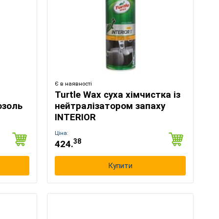
Є в наявності
Turtle Wax суха хімчистка із
озоль
нейтралізатором запаху
INTERIOR
Ціна:
38
424.
Купити