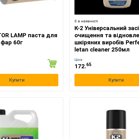
Є в наявності
К-2 Універсальний зас
TOR LAMP паста для
очищення та відновл
 фар 60г
шкіряних виробів Perf
letan cleaner 250мл
Ціна:
65
172.
Купити
Купити