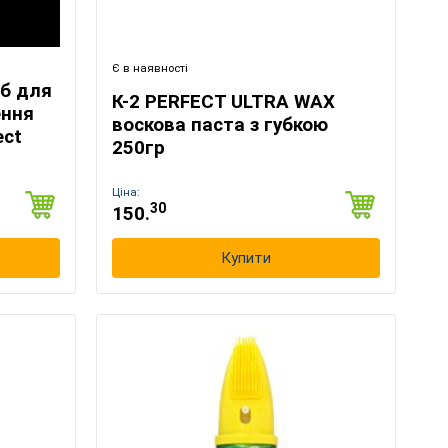
Є в наявності
іб для
К-2 PERFECT ULTRA WAX
ення
воскова паста з губкою
ect
250гр
Ціна:
30
150.
Купити