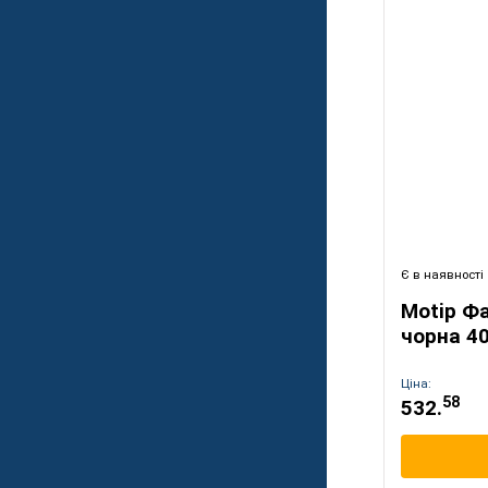
Є в наявності
Motip Ф
чорна 4
Ціна:
58
532.