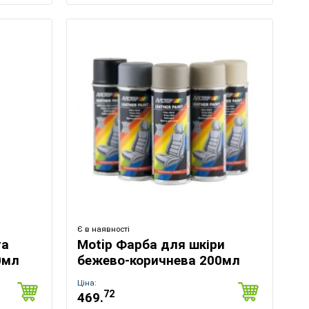
Є в наявності
та
Motip Фарба для шкіри
0мл
бежево-коричнева 200мл
Ціна:
72
469.