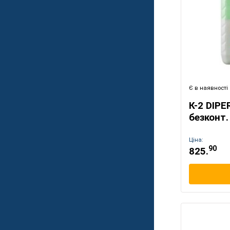
Є в наявності
К-2 DIP
безконт.
Ціна:
90
825.