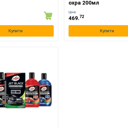
охра 200мл
Ціна:
72
469.
Купити
Купити