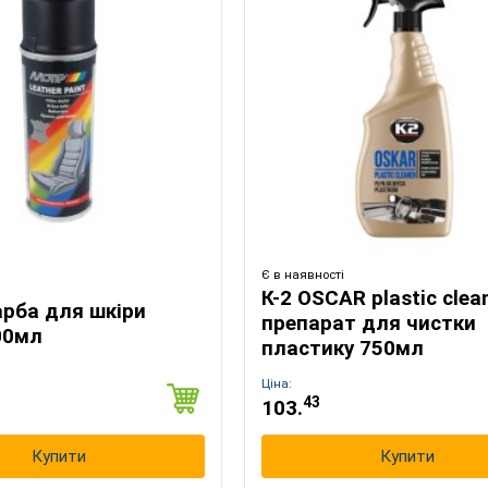
Є в наявності
К-2 OSCAR plastic clea
арба для шкіри
препарат для чистки
00мл
пластику 750мл
Оберіть мову магазину
Ціна:
43
103.
Купити
Купити
UA
RU