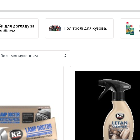
и для догляду за
Політролі для кузова.
мобілем