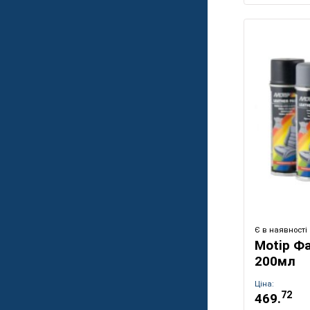
Є в наявності
Motip Фа
200мл
Ціна:
72
469.