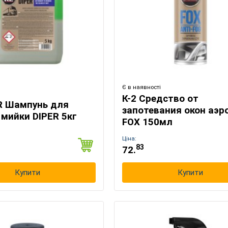
Є в наявності
К-2 Средство от
ER Шампунь для
запотевания окон аэр
 мийки DIPER 5кг
FOX 150мл
Ціна:
83
72.
Купити
Купити