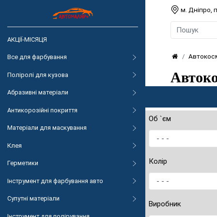
м. Дніпро,
АКЦІЇ-МІСЯЦЯ
Автокос
Все для фарбування
Авток
Поліролі для кузова
Абразивні матеріали
Антикорозійні покриття
Об `єм
Матеріали для маскування
Клея
Колір
Герметики
Інструмент для фарбування авто
Супутні матеріали
Виробник
Інструмент для полірування