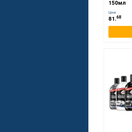
150мл
Ціна:
68
81.