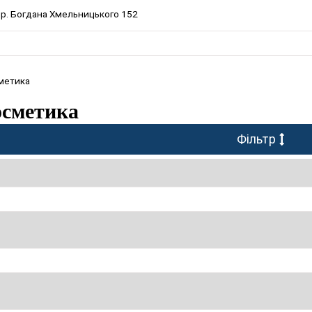
 пр. Богдана Хмельницького 152
метика
осметика
Фільтр