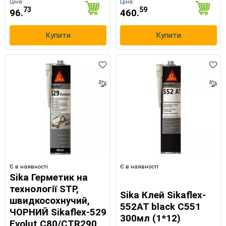
Ціна:
Ціна:
73
59
96.
460.
Купити
Купити
Є в наявності
Є в наявності
Sika Герметик на
технології STP,
Sika Клей Sikaflex-
швидкосохнучий,
552AT black C551
ЧОРНИЙ Sikaflex-529
300мл (1*12)
Evolut C80/CTR290