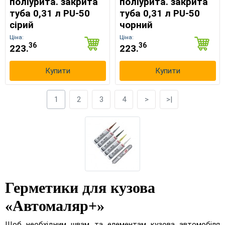
поліурита. закрита
поліурита. закрита
туба 0,31 л PU-50
туба 0,31 л PU-50
сірий
чорний
Ціна:
Ціна:
36
36
223.
223.
Купити
Купити
1
2
3
4
>
>|
Герметики для кузова
«Автомаляр+»
Щоб необхідним швам та елементам кузова автомобіля