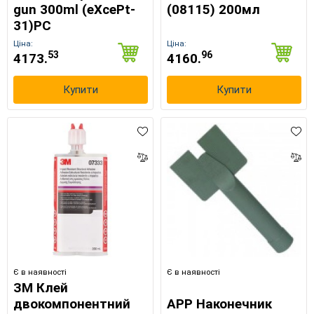
gun 300ml (eXcePt-
(08115) 200мл
31)PC
Ціна:
Ціна:
53
96
4173.
4160.
Купити
Купити
Є в наявності
Є в наявності
ЗМ Клей
двокомпонентний
APP Наконечник