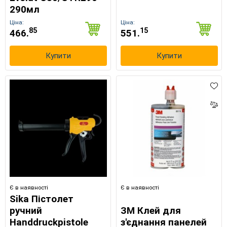
290мл
Ціна:
Ціна:
85
15
466.
551.
Купити
Купити
×
Оберіть мову магазину
Є в наявності
Є в наявності
Sika Пістолет
ручний
ЗМ Клей для
Handdruckpistole
з'єднання панелей
UA
RU