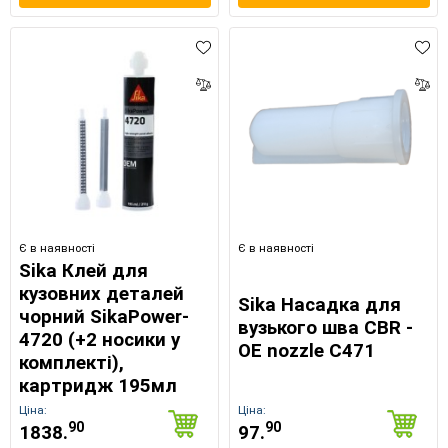
Є в наявності
Є в наявності
Sika Клей для
кузовних деталей
Sika Насадка для
чорний SikaPower-
вузького шва CBR -
4720 (+2 носики у
ОЕ nozzle C471
комплекті),
картридж 195мл
Ціна:
Ціна:
90
90
1838.
97.