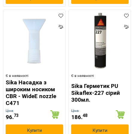
Є в наявності
Є в наявності
Sika Насадка з
Sika Герметик PU
широким носиком
Sikaflex-227 сірий
CBR - WideЕ nozzle
300мл.
C471
Ціна:
Ціна:
73
48
96.
186.
Купити
Купити