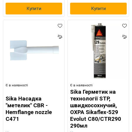
Купити
Купити
Є в наявності
Є в наявності
Sika Герметик на
Sika Насадка
технології STP,
"метелик" CBR -
швидкосохнучий,
Hemflange nozzle
ОХРА Sikaflex-529
C471
Evolut C80/CTR290
290мл