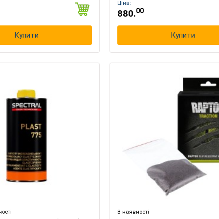
Ціна:
00
880.
Купити
Купити
Оберіть мову магазину
UA
RU
ості
В наявності