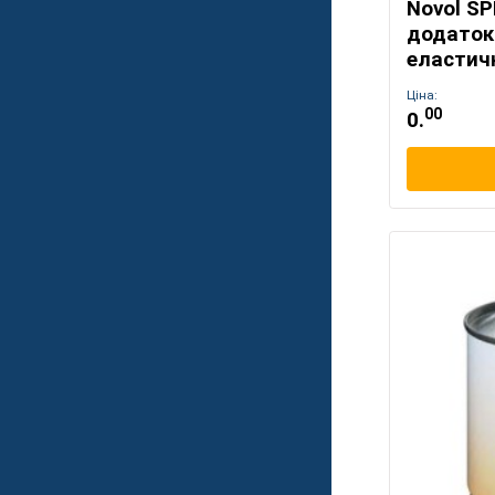
Novol SP
додаток
еластичн
Ціна:
00
0.