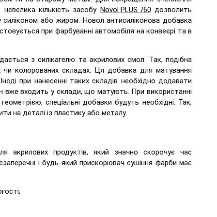
ь невелика кількість засобу
Novol PLUS 760
дозволить
у силіконом або жиром. Новол
антисиліконова добавка
стовується при фарбуванні автомобіля на конвеєрі та в
ається з силікагелю та акрилових смол. Так, подібна
 чи колорованих складах. Ця добавка для матування
ноді при нанесенні таких складів необхідно додавати
ін вже входить у склади, що матують. При використанні
геометрією, спеціальні добавки будуть необхідні. Так,
и на деталі із пластику або металу.
ля акрилових продуктів, який значно скорочує час
езаперечні і будь-який прискорювач сушіння фарби має
гості;