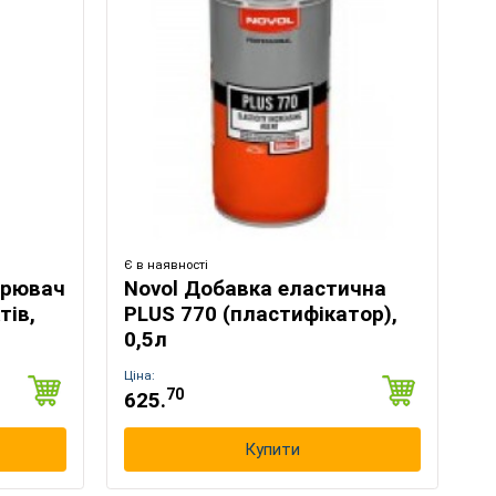
Є в наявності
орювач
Novol Добавка еластична
тів,
PLUS 770 (пластифікатор),
0,5л
Ціна:
70
625.
Купити