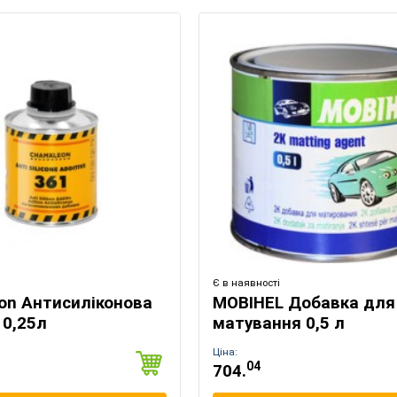
Є в наявності
on Антисиліконова
MOBIHEL Добавка для
 0,25л
матування 0,5 л
Ціна:
04
704.