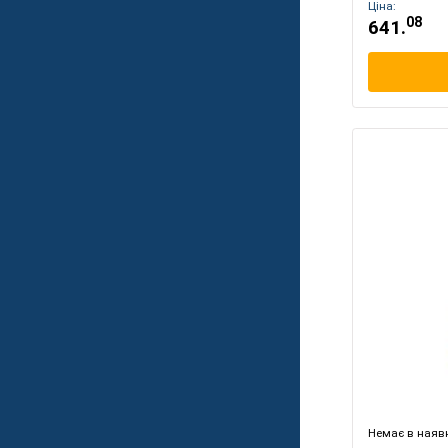
Ціна:
08
641.
Немає в наявн