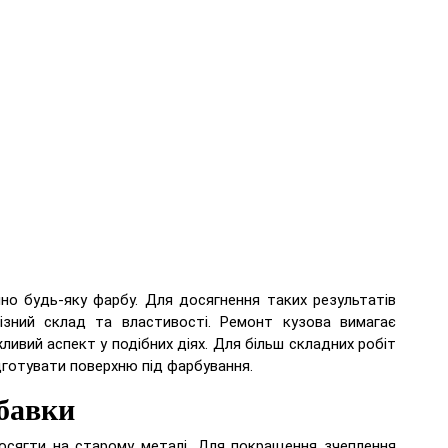
но будь-яку фарбу. Для досягнення таких результатів
зний склад та властивості. Ремонт кузова вимагає
ливий аспект у подібних діях. Для більш складних робіт
готувати поверхню під фарбування.
обавки
досягти на старому металі. Для покращення зчеплення