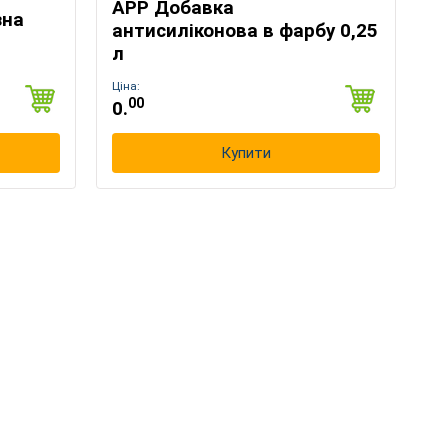
APP Добавка
зна
антисиліконова в фарбу 0,25
л
Ціна:
00
0.
Купити