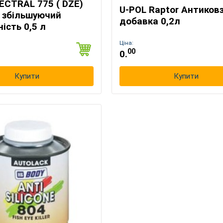
ECTRAL 775 ( DZE)
U-POL Raptor Антиков
 збільшуючий
добавка 0,2л
ість 0,5 л
Ціна:
00
0.
Купити
Купити