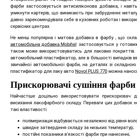
фарби застосовується антисиліконова добавка, і навіт
уникнути картерів, що виникають при забрудненні метал
давно зарекомендувала себе в кузовних роботах і викори
сервісних центрах.
Не менш популярна і матова добавка в фарбу , що склад
автомобільна добавка Mobihel
застосовується у готових
також може використовуватись для лакових покриттів. І
автомобільний пластифікатор, але в більшості випадків в
звичайної автомобільної фарби, на деталях зі складною 
пластифікатор для лаку авто
Novol PLUS 770
можна наносит
Прискорювачі сушіння фарби
Найчастіше доцільно використовувати прискорювач д
висихання лакофарбного складу. Переваги цих добавок н
такі властивості:
полімеризація відбувається незалежно від рівня воло
швидке затвердіння складу за низьких температур;
постійні показники в'язкості фарби при нанесенні;