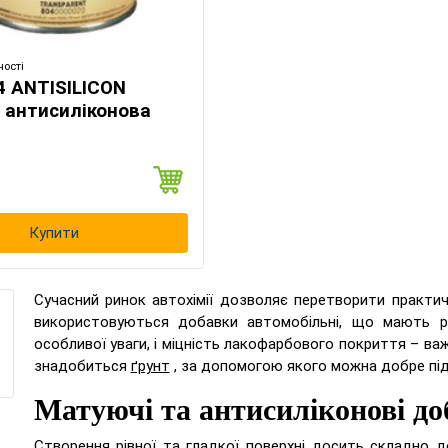
ості
4 ANTISILICON
 антисиліконова
Купити
Сучасний ринок автохімії дозволяє перетворити практич
використовуються добавки автомобільні, що мають рі
особливої уваги, і міцність лакофарбового покриття – важ
знадобиться
ґрунт
, за допомогою якого можна добре під
Матуючі та антисиліконові д
Створення рівної та гладкої поверхні досить складно 