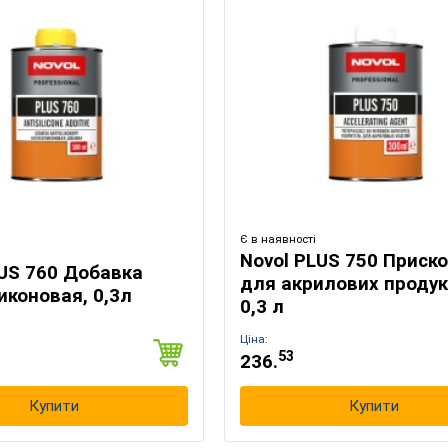
Є в наявності
Novol PLUS 750 Приск
LUS 760 Добавка
для акрилових продук
иконовая, 0,3л
0,3 л
Ціна:
53
236.
Купити
Купити