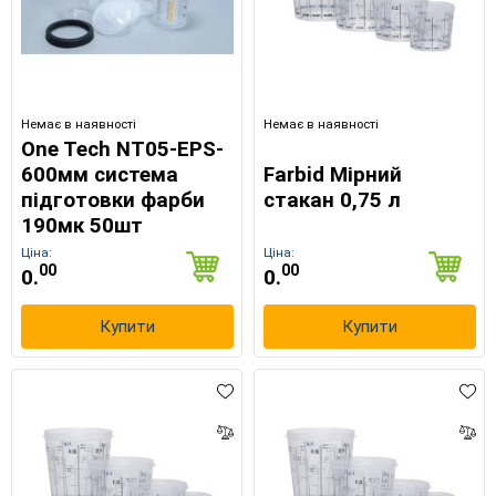
Немає в наявності
Немає в наявності
×
One Tech NT05-EPS-
Оберіть мову магазину
600мм система
Farbid Мірний
підготовки фарби
стакан 0,75 л
190мк 50шт
UA
RU
Ціна:
Ціна:
00
00
0.
0.
Купити
Купити