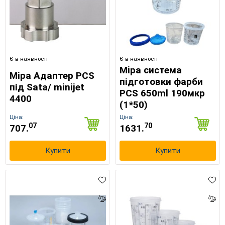
Є в наявності
Є в наявності
Mipa система
Mipa Адаптер PCS
підготовки фарби
під Sata/ minijet
PCS 650ml 190мкр
4400
(1*50)
Ціна:
Ціна:
07
70
707.
1631.
Купити
Купити