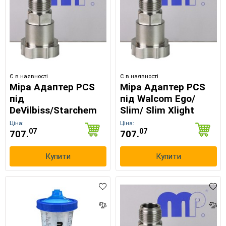
Є в наявності
Є в наявності
Mipa Адаптер PCS
Mipa Адаптер PCS
під
під Walcom Ego/
DeVilbiss/Starchem
Slim/ Slim Xlight
Ціна:
Ціна:
07
07
707.
707.
Купити
Купити