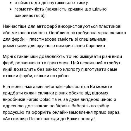
стійкість до дії внутрішнього тиску;
герметичність (наявність кришки, що щільно
закривається);
Найчастіше для автофарб використовуються пластикові
або металеві ємності. Особливо затребувана мірна склянка
для фарби – пластмасова ємність зі спеціальними
розмітками для зручного використання барвника.
Мірні стаканчики дозволяють точно змішувати різні види
фарб, розчинників та ґрунтовок. Цей незамінний атрибут,
який дозволить без зайвого клопоту підготувати саме
стільки фарби, скільки потрібно.
В інтернет-магазині avtomaler-plus.com.ua Ви можете
придбати скляні склянки різних обсягів від відомих
виробників Farbid Colad та ін. за дуже вигідною ціною з
адресною доставкою по Україні. Виберіть потрібну
продукцію та оформіть онлайн-замовлення прямо зараз.
«Автомаляр Плюс» завжди до Ваших послуг!