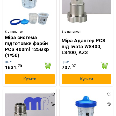
Є в наявності
Є в наявності
Mipa система
Mipa Адаптер PCS
підготовки фарби
під Iwata WS400,
PCS 400ml 125мкр
LS400, AZ3
(1*50)
Ціна:
Ціна:
70
07
1631.
707.
Купити
Купити