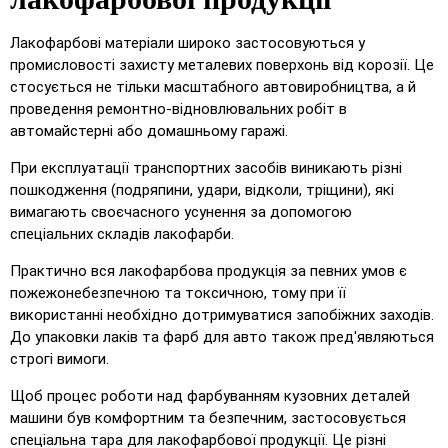
Лакофарбові матеріали широко застосовуються у
промисловості захисту металевих поверхонь від корозії. Це
стосується не тільки масштабного автовиробництва, а й
проведення ремонтно-відновлювальних робіт в
автомайстерні або домашньому гаражі.
При експлуатації транспортних засобів виникають різні
пошкодження (подряпини, удари, відколи, тріщини), які
вимагають своєчасного усунення за допомогою
спеціальних складів лакофарби.
Практично вся лакофарбова продукція за певних умов є
пожежонебезпечною та токсичною, тому при її
використанні необхідно дотримуватися запобіжних заходів.
До упаковки лаків та фарб для авто також пред'являються
строгі вимоги.
Щоб процес роботи над фарбуванням кузовних деталей
машини був комфортним та безпечним, застосовується
спеціальна тара для лакофарбової продукції. Це різні