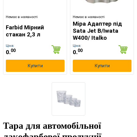
Немає в наявності
Немає в наявності
Mipa Адаптер під
Farbid Мірний
Sata Jet B/Iwata
стакан 2,3 л
W400/ Italko
Ціна:
Ціна:
00
00
0.
0.
Купити
Купити
Тара для автомобільної
лакофарбової продукції