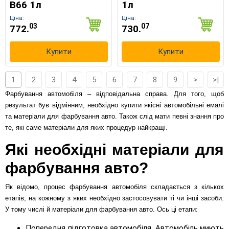
B66 1л
1л
Ціна:
Ціна:
03
07
772.
730.
Купити
Купити
1
2
3
4
5
6
7
8
9
>
>|
Фарбування автомобіля – відповідальна справа. Для того, щоб
результат був відмінним, необхідно купити якісні автомобільні емалі
та матеріали для фарбування авто. Також слід мати певні знання про
те, які саме матеріали для яких процедур найкращі.
Які необхідні матеріали для
фарбування авто?
Як відомо, процес фарбування автомобіля складається з кількох
етапів, на кожному з яких необхідно застосовувати ті чи інші засоби.
У тому числі й матеріали для фарбування авто. Ось ці етапи:
Попередня підготовка автомобіля. Автомобіль миють