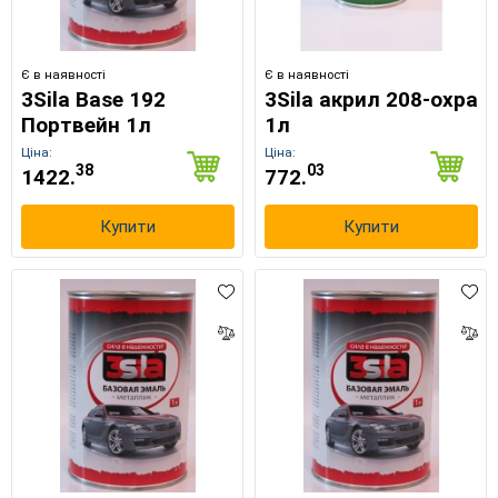
Є в наявності
Є в наявності
3Sila Base 192
3Sila акрил 208-охра
Портвейн 1л
1л
Ціна:
Ціна:
38
03
1422.
772.
Купити
Купити