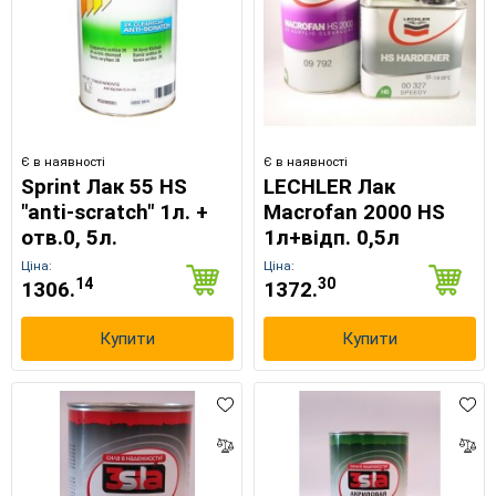
Є в наявності
Є в наявності
Sprint Лак 55 HS
LECHLER Лак
"anti-scratch" 1л. +
Macrofan 2000 HS
отв.0, 5л.
1л+відп. 0,5л
Ціна:
Ціна:
14
30
1306.
1372.
Купити
Купити