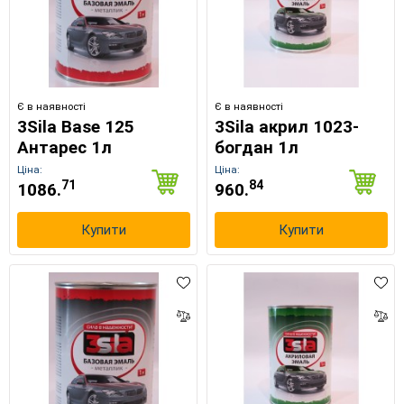
×
Оберіть мову магазину
Є в наявності
Є в наявності
3Sila Base 125
3Sila акрил 1023-
Антарес 1л
богдан 1л
UA
RU
Ціна:
Ціна:
71
84
1086.
960.
Купити
Купити