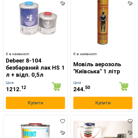
Є в наявності
Є в наявності
Debeer 8-104
Мовіль аерозоль
безбарвний лак HS 1
"Київська" 1 літр
л + відп. 0,5л
Ціна:
Ціна:
12
50
1212.
244.
Купити
Купити