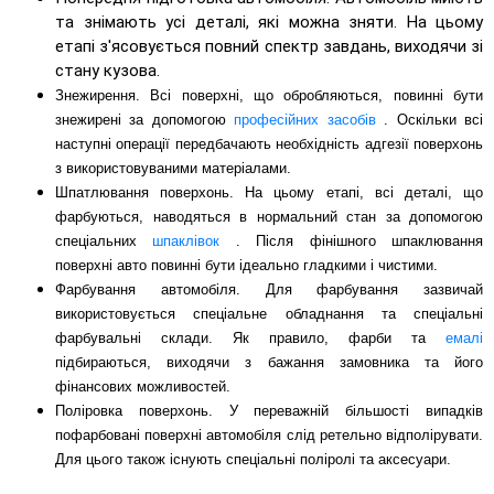
та знімають усі деталі, які можна зняти. На цьому
етапі з'ясовується повний спектр завдань, виходячи зі
стану кузова.
Знежирення. Всі поверхні, що обробляються, повинні бути
знежирені за допомогою
професійних засобів
. Оскільки всі
наступні операції передбачають необхідність адгезії поверхонь
з використовуваними матеріалами.
Шпатлювання поверхонь. На цьому етапі, всі деталі, що
фарбуються, наводяться в нормальний стан за допомогою
спеціальних
шпаклівок
. Після фінішного шпаклювання
поверхні авто повинні бути ідеально гладкими і чистими.
Фарбування автомобіля. Для фарбування зазвичай
використовується спеціальне обладнання та спеціальні
фарбувальні склади. Як правило, фарби та
емалі
підбираються, виходячи з бажання замовника та його
фінансових можливостей.
Поліровка поверхонь. У переважній більшості випадків
пофарбовані поверхні автомобіля слід ретельно відполірувати.
Для цього також існують спеціальні поліролі та аксесуари.