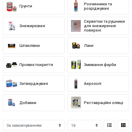
Розчинники та
Грунти
розріджувачі
Серветки та рушники
Знежирювачі
для знежирення
поверхні
Шпаклівки
Лаки
Проявні покриття
Змивання фарби
Затверджувачі
Аерозолі
Добавки
Реставраційні олівці