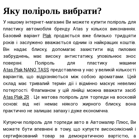
Яку поліроль вибрати?
У нашому інтернет-магазині Ви можете купити поліроль для
пластику автомобіля бренду Atas у кількох виконаннях.
Базовий варіант
Plak
продається вже близько тридцяти
років і заслужено вважається одним із найкращих коштів.
Він надає блиску, допомагає захистити від пилових
забруднень, має високу антистатику, уповільнює знос
поверхні. Поліроль для пластику машини
Atas Plak NANO TASS
представлена у нас у великій кількості
варіантів, що відрізняються між собою ароматами. Цей
склад має тривалий термін дії і відмінно маскує невеликі
потертості. Флагманом у цій лінійці можна вважати засіб
Atas Plak 2R
. Це матова поліроль для торпеди на восковій
основі: від неї немає ніякого жирного блиску, вона
практично не залишає запаху і дуже економічна.
Купуючи поліроль для торпеди авто в Автомаляр Плюс, Ви
можете бути впевнені в тому, що купуєте високоякісний і
сертифікований товар за демократичною вартістю, а