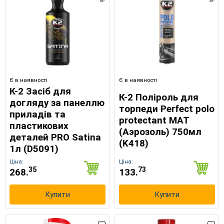
Є в наявності
Є в наявності
К-2 Засіб для
К-2 Поліроль для
догляду за панеллю
торпеди Perfect polo
приладів та
protectant МАТ
пластикових
(Аэрозоль) 750мл
деталей PRO Satina
(K418)
1л (D5091)
Ціна:
Ціна:
35
73
268.
133.
Купити
Купити