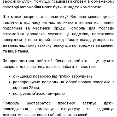
захисні окуляри, тому що працювати спреєм в обмеженому
просторі автомобіля може бути не надто комфортно.
Що може поліроль для пластику? Всі пластмасові деталі
тьмяніють від часу, на них починають виявлятися плями,
подряпини та частинки бруду. Поліроль для торпеди
автомобіля дозволяє усувати ці недоліки, повертаючи
поверхням їх початковий вигляд. Також склад утворює на
деталях надтонку захисну плівку, що попереджає запилення
та вицвітання.
Як проводяться роботи? Основна робота - це купити
поліроль для пластику, далі все набагато простіше:
очищаємо поверхню від грубих забруднень;
розпорошуємо поліроль на оброблювану поверхню з
відстані 25 см;
поліруємо м'якою ганчіркою.
Поліроль реставратор пластику затягує дрібні
пошкодження, пом'якшує структуру та підвищує
декоративні властивості оброблених панелей.