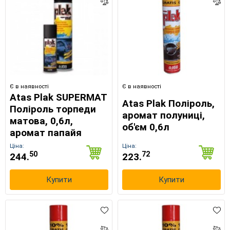
×
Є в наявності
Є в наявності
Оберіть мову магазину
Atas Plak SUPERMAT
Atas Plak Поліроль,
Поліроль торпеди
аромат полуниці,
матова, 0,6л,
об'єм 0,6л
UA
RU
аромат папайя
Ціна:
Ціна:
50
72
244.
223.
Купити
Купити