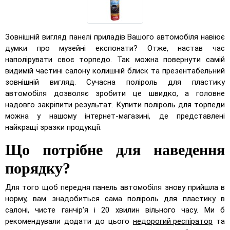
Зовнішній вигляд панелі приладів Вашого автомобіля навіює
думки про музейні експонати? Отже, настав час
наполірувати своє торпедо. Так можна повернути самій
видимій частині салону колишній блиск та презентабельний
зовнішній вигляд. Сучасна поліроль для пластику
автомобіля дозволяє зробити це швидко, а головне
надовго закріпити результат. Купити поліроль для торпеди
можна у нашому інтернет-магазині, де представлені
найкращі зразки продукції.
Що потрібне для наведення
порядку?
Для того щоб передня панель автомобіля знову прийшла в
норму, вам знадобиться сама поліроль для пластику в
салоні, чисте ганчір'я і 20 хвилин вільного часу. Ми б
рекомендували додати до цього
недорогий респіратор
та