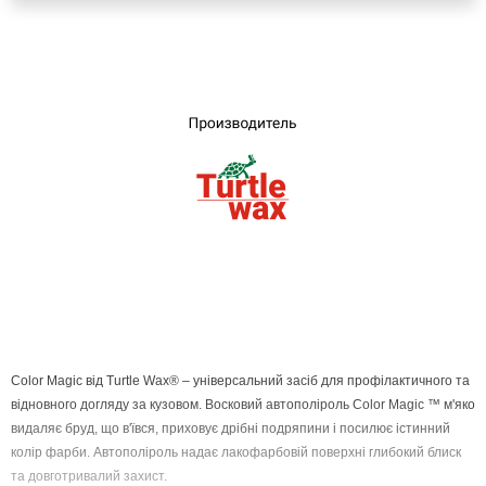
UA
RU
Color Magic від Turtle Wax® – універсальний засіб для профілактичного та
відновного догляду за кузовом. Восковий автополіроль Color Magic ™ м'яко
видаляє бруд, що в'ївся, приховує дрібні подряпини і посилює істинний
колір фарби. Автополіроль надає лакофарбовій поверхні глибокий блиск
та довготривалий захист.