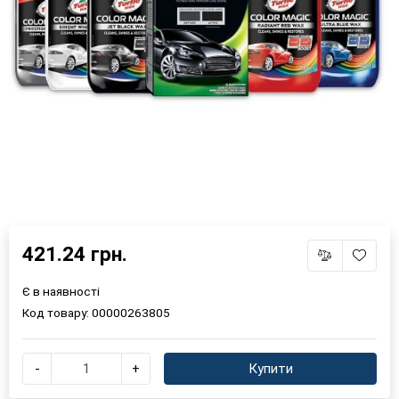
421.24 грн.
Є в наявності
Код товару:
00000263805
-
+
Купити
×
Оберіть мову магазину