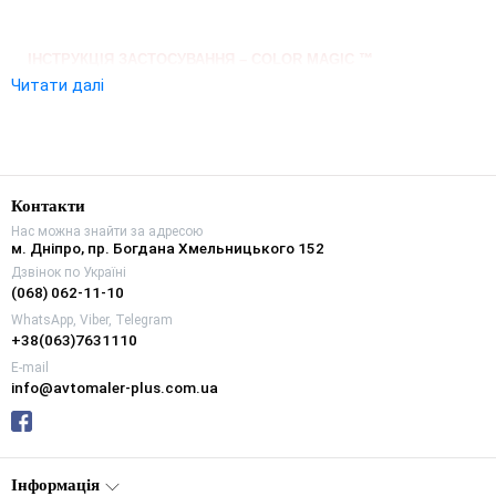
ІНСТРУКЦІЯ ЗАСТОСУВАННЯ – COLOR MAGIC ™
Читати далі
1. Вимийте машину будь-яким автошампунем від Turtle Wax®.
Ретельно просушіть кузов.
2. Добре збовтайте вміст.
3. Круговими рухами рівномірно нанесіть поліроль м'якою чистою
вологою тканиною, що не залишає волокон, на невелику ділянку
кузова.
Контакти
4. Після появи матового нальоту розполіруйте чистою м'якою
тканиною та переходьте до наступної ділянки.
Нас можна знайти за адресою
м. Дніпро, пр. Богдана Хмельницького 152
Дзвінок по Україні
(068) 062-11-10
WhatsApp, Viber, Telegram
+38(063)7631110
E-mail
info@avtomaler-plus.com.ua
Інформація