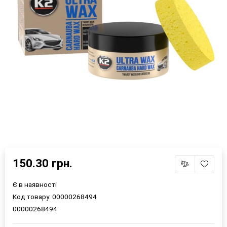
150.30 грн.
×
Оберіть мову магазину
Є в наявності
Код товару:
00000268494
00000268494
UA
RU