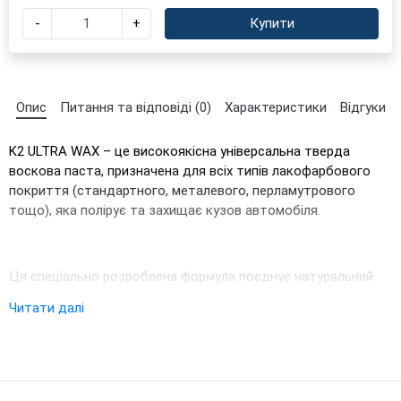
-
+
Купити
Опис
Питання та відповіді (0)
Характеристики
Відгуки
K2 ULTRA WAX – це високоякісна універсальна тверда
воскова паста, призначена для всіх типів лакофарбового
покриття (стандартного, металевого, перламутрового
тощо), яка полірує та захищає кузов автомобіля.
Ця спеціально розроблена формула поєднує натуральний
карнаубський віск з полімерними наночастинками. Таке
Читати далі
поєднання створює герметичний шар на поверхні фарби,
забезпечуючи збереження її блиску та гідрофобності навіть
після багаторазового миття.