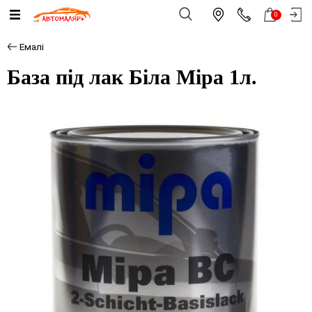
0
Емалі
База під лак Біла Mipa 1л.