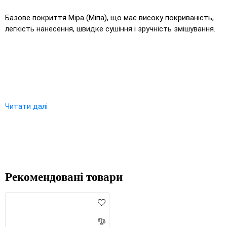
Базове покриття Mipa (Міпа), що має високу покриваність,
легкість нанесення, швидке сушіння і зручність змішування.
Читати далі
×
Оберіть мову магазину
UA
RU
Рекомендовані товари