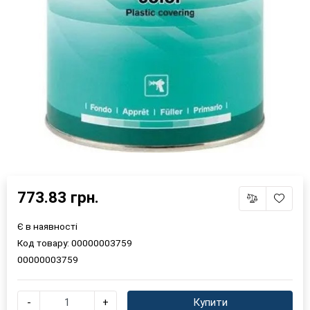
773.83 грн.
Є в наявності
Код товару:
00000003759
00000003759
×
-
+
Купити
Оберіть мову магазину