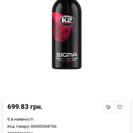
×
Оберіть мову магазину
699.83 грн.
Є в наявності
UA
RU
Код товару:
00000268766