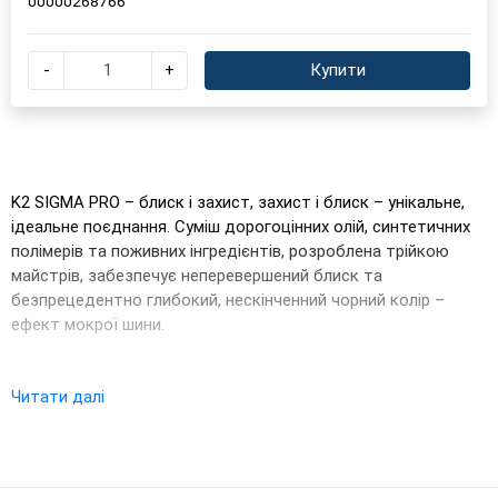
00000268766
-
+
Купити
K2 SIGMA PRO – блиск і захист, захист і блиск – унікальне,
ідеальне поєднання. Суміш дорогоцінних олій, синтетичних
полімерів та поживних інгредієнтів, розроблена трійкою
майстрів, забезпечує неперевершений блиск та
безпрецедентно глибокий, нескінченний чорний колір –
ефект мокрої шини.
Читати далі
Засіб для блиску та захисту шин K2 SIGMA PRO був
створений, щоб вразити користувача своїми результатами
та надати шині ідеального зовнішнього вигляду, одночасно
захищаючи її від потьмяніння, розтріскування та старіння.