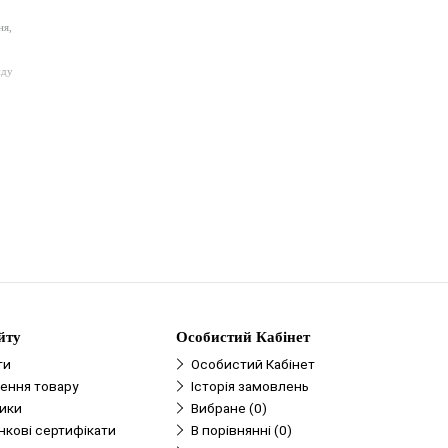
ня,
иду
йту
Особистий Кабінет
ти
Особистий Кабінет
ення товару
Історія замовлень
ики
Вибране (0)
нкові сертифікати
В порівнянні (0)