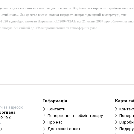
лак із дуже високим вмістом твердих частинок. Відрізняється коротким терміном висихан
«глибиною». Лак досягає високої повної твердості як при підвищеній температурі, так і
yl 520 відповідає вимогам Директиви ЄС 2004/42/CE від 21 квітня 2004 про обмеження вик
 сполук. Він стійкий до УФ-випромінювання та атмосферних умов.
Інформація
Карта са
ти за адресою
Контакти
Контак
 Богдана
Повернення та обмін товару
Поверн
о 152
Про нас
Виробн
ні
Доставка і оплата
Подару
0