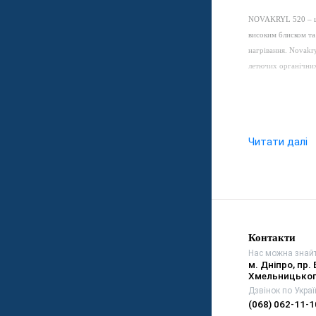
NOVAKRYL 520 – це 
високим блиском та 
нагрівання. Novakr
летючих органічних
Читати далі
Контакти
Нас можна знай
м. Дніпро, пр.
Хмельницьког
Дзвінок по Украї
(068) 062-11-1