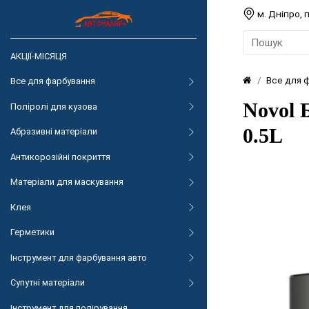
м. Дніпро,
АКЦІЇ-МІСЯЦЯ
Все для 
Все для фарбування
Novol 
Поліролі для кузова
0.5L
Абразивні матеріали
Антикорозійні покриття
Матеріали для маскування
Клея
Герметики
Інструмент для фарбування авто
Супутні матеріали
Інструмент для полірування