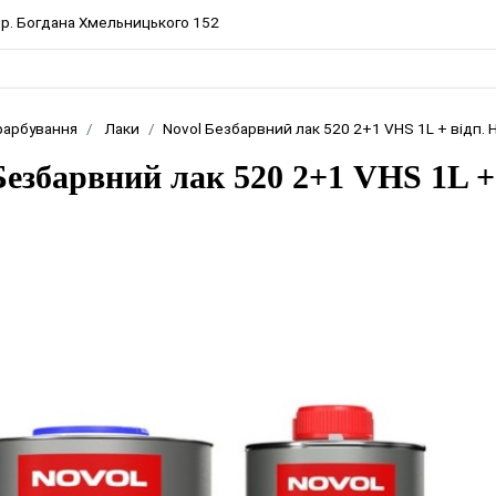
 пр. Богдана Хмельницького 152
фарбування
Лаки
Novol Безбарвний лак 520 2+1 VНS 1L + відп. 
Безбарвний лак 520 2+1 VНS 1L +