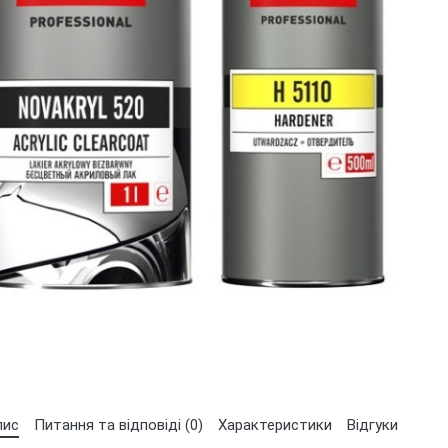
Оберіть мову магазину
UA
RU
пис
Питання та відповіді (0)
Характеристики
Відгуки