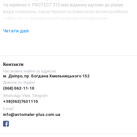
та нерівності. PROTECT 310 має відмінну адгезію до різних
видів поверхонь, характеризується високою антикорозійною
стійкістю і є чудовим ізолятором між поліефірними
шпаклівками та акриловими лаками.
Читати далі
Контакти
Нас можна знайти за адресою
м. Дніпро, пр. Богдана Хмельницького 152
Дзвінок по Україні
(068) 062-11-10
WhatsApp, Viber, Telegram
+38(063)7631110
E-mail
info@avtomaler-plus.com.ua