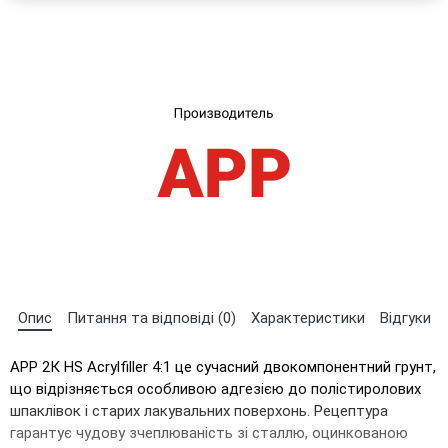
×
Оберіть мову магазину
Опис
Питання та відповіді (0)
Характеристики
Відгуки
UA
RU
АРР 2К HS Acrylfiller 4:1 це сучасний двокомпонентний грунт,
що відрізняється особливою адгезією до полістиролових
шпаклівок і старих лакувальних поверхонь. Рецептура
гарантує чудову зчеплюваність зі сталлю, оцинкованою