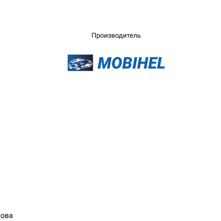
×
рова