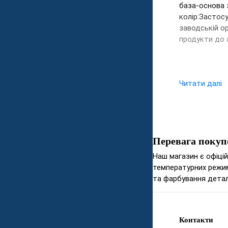
база-основа 
колір:Застосу
заводській ор
продукти до а
Читати далі
Перевага покуп
Наш магазин є офіці
температурних режим
та фарбування детал
Контакти