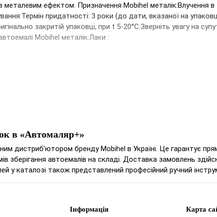
з металевим ефектом. Призначення Mobihel металік:Влучення в
вання:Термін придатності: 3 роки (до дати, вказаної на упаковці
игінально закритій упаковці, при t 5-20°С.Зверніть увагу на супу
втоемалі Mobihel металік:Лаки :
ок в «Автомаляр+»
йним дистриб'ютором бренду Mobihel в Україні. Це гарантує пр
ів зберігання автоемалів на складі. Доставка замовлень здійсн
ей у каталозі також представлений професійний ручний інстру
Інформація
Карта са