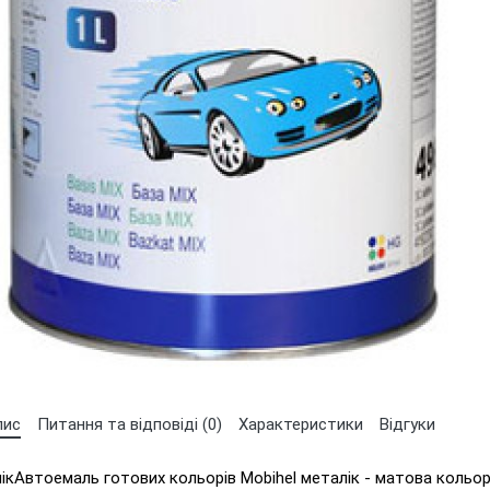
Оберіть мову магазину
UA
RU
пис
Питання та відповіді (0)
Характеристики
Відгуки
лікАвтоемаль готових кольорів Mobihel металік - матова кольо