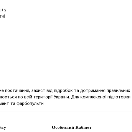
) у
тні
яме постачання, захист від підробок та дотримання правильних
юється по всій території України. Для комплексної підготовки
мент та фарбопульти.
йту
Особистий Кабінет