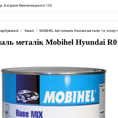
 пр. Богдана Хмельницького 152
фарбування
Емалі
MOBIHEL Автоемаль базова металік 1л, колір 
аль металік Mobihel Hyundai R