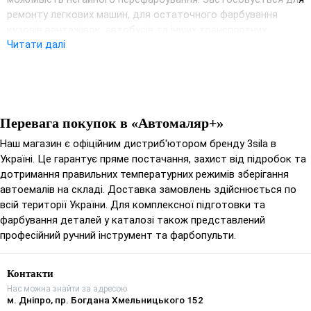
ремонту легкових машин, для остаточного фарбування
кузовів вантажівок, автобусів та інших транспортних
Читати далі
засобів. Може використовуватися для точкового,
панельного та повного ремонту.
Комплект:
Емаль акрилова - 1 л;
Перевага покупок в «Автомаляр+»
Наш магазин є офіційним дистриб'ютором бренду 3sila в
Властивості:
Україні. Це гарантує пряме постачання, захист від підробок та
дотримання правильних температурних режимів зберігання
високий блиск;
автоемалів на складі. Доставка замовлень здійснюється по
яскраві кольори;
всій території України. Для комплексної підготовки та
відмінна покриваність, низька витрата фарби;
фарбування деталей у каталозі також представлений
збереження кольору протягом тривалого періоду;
професійний ручний інструмент та фарбопульти.
стійкість до атмосферних явищ;
висока еластичність;
довговічність покриття та стійкість до сколів та
Контакти
подряпин.
Нас можна знайти за адресою
м. Дніпро, пр. Богдана Хмельницького 152