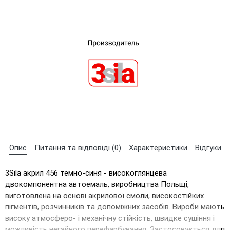
×
Оберіть мову магазину
UA
RU
Опис
Питання та відповіді (0)
Характеристики
Відгуки
3Sila акрил 456 темно-синя - високоглянцева
двокомпонентна автоемаль, виробництва Польщі,
виготовлена на основі акрилової смоли, високостійких
пігментів, розчинників та допоміжних засобів. Вироби мають
високу атмосферо- і механічну стійкість, швидке сушіння і
можливість негайного перефарбування. Застосовується для