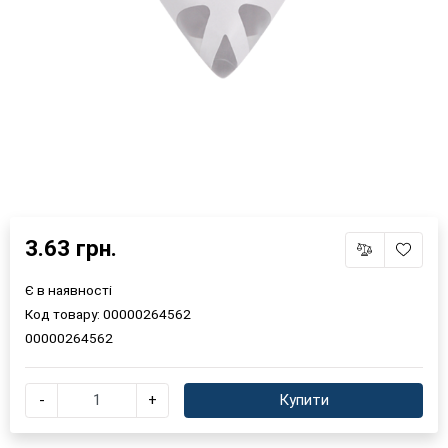
3.63 грн.
Є в наявності
Код товару:
00000264562
00000264562
-
+
Купити
×
Оберіть мову магазину