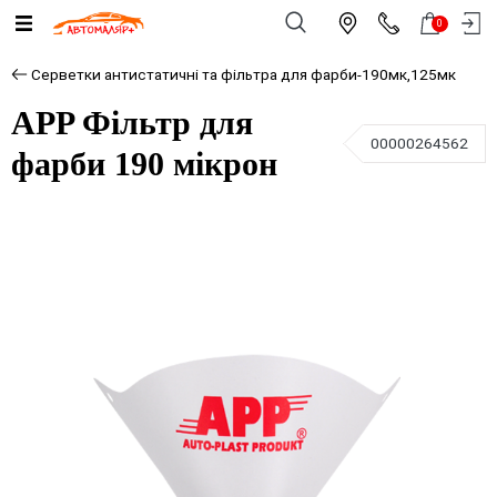
0
Серветки антистатичні та фільтра для фарби-190мк,125мк
APP Фільтр для
00000264562
фарби 190 мікрон