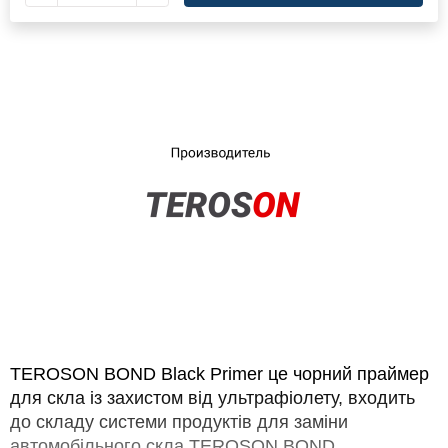
×
Оберіть мову магазину
UA
RU
TEROSON BOND Black Primer це чорний праймер
для скла із захистом від ультрафіолету, входить
до складу системи продуктів для заміни
автомобільного скла TEROSON BOND.