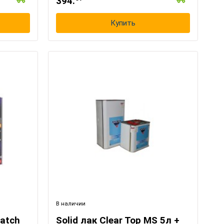
394.
Купить
В наличии
ratch
Solid лак Clear Top MS 5л +