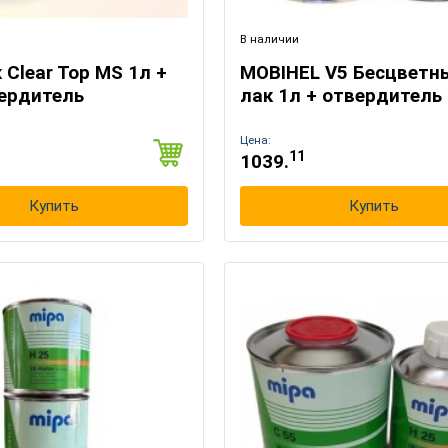
В наличии
к Clear Top MS 1л +
MOBIHEL V5 Бесцветн
вердитель
лак 1л + отвердитель 
Выберите язык магазина
Цена:
11
1039.
UA
RU
Купить
Купить