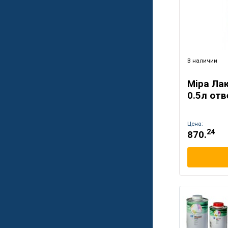
В наличии
Mipa Лак
0.5л от
Цена:
24
870.