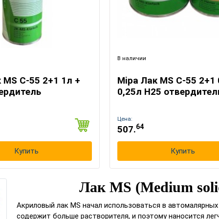
В наличии
 МS C-55 2+1 1л +
Mipa Лак МS C-55 2+1 
вердитель
0,25л Н25 отвердител
Цена:
64
507.
Купить
Купить
Лак MS (Medium soli
Акриловый лак MS начал использоваться в автомалярных ма
содержит больше растворителя, и поэтому наносится лег