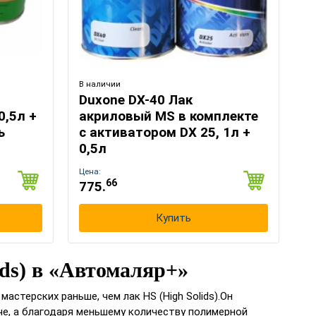
В наличии
Duxone DX-40 Лак
0,5л +
акриловый MS в комплекте
ь
с активатором DX 25, 1л +
0,5л
Цена:
66
775.
Купить
ds) в «Автомаляр+»
стерских раньше, чем лак HS (High Solids).Он
че, а благодаря меньшему количеству полимерной