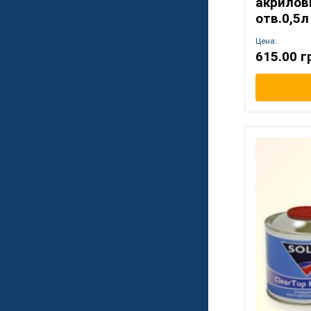
акрилов
отв.0,5л
Цена:
615.00 г