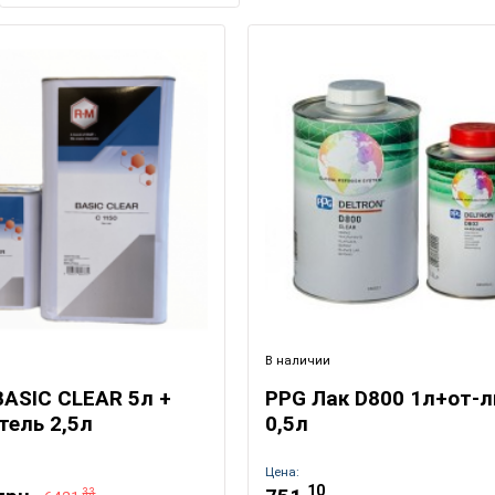
В наличии
BASIC CLEAR 5л +
PPG Лак D800 1л+от-л
тель 2,5л
0,5л
Цена:
10
33