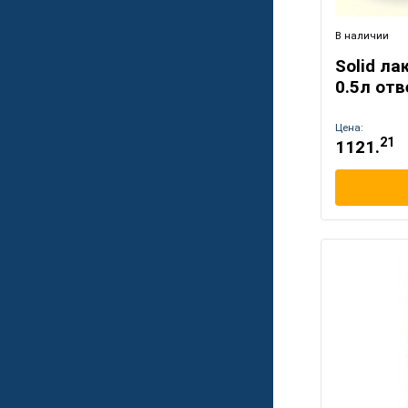
В наличии
Solid ла
0.5л от
Цена:
21
1121.