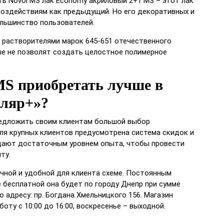
ь Novol MS лак Economy акриловый 2+1 MS – этот лак
воздействиям как предыдущий. Но его декоративных и
льшинство пользователей.
S растворителями марок 645-651 отечественного
ые не позволят создать целостное полимерное
S приобретать лучше в
ляр+»?
предложить своим клиентам большой выбор
ля крупных клиентов предусмотрена система скидок и
дают достаточным уровнем опыта, чтобы провести
ту.
чной и удобной для клиента схеме. Постоянным
 бесплатной она будет по городу Днепр при сумме
 адресу: пр. Богдана Хмельницкого 156. Магазин
боту с 10:00 до 16:00, воскресенье – выходной.