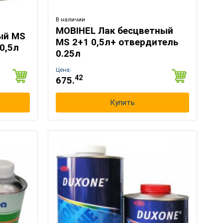
В наличии
MOBIHEL Лак бесцветный
ый MS
MS 2+1 0,5л+ отвердитель
0,5л
0.25л
×
Цена:
42
675.
Купить