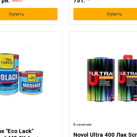
грн.
751.
6421.
Купить
Купить
В наличии
ак "Eco Lack"
Novol Ultra 400 Лак Sc