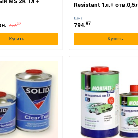
ый MS 2K 1л +
Resistant 1л.+ отв.0,5л
Цена:
97
рн.
794.
32
757.
Купить
Купить