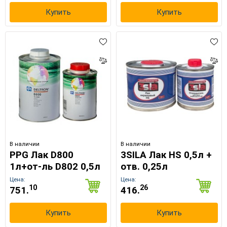
Купить
Купить
В наличии
В наличии
PPG Лак D800
3SILA Лак HS 0,5л +
1л+от-ль D802 0,5л
отв. 0,25л
Цена:
Цена:
10
26
751.
416.
Купить
Купить