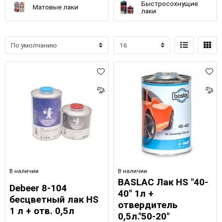
Быстросохнущие
Матовые лаки
лаки
В наличии
В наличии
BASLAC Лак HS "40-
Debeer 8-104
40" 1л +
бесцветный лак HS
отвердитель
1 л + отв. 0,5л
0,5л."50-20"