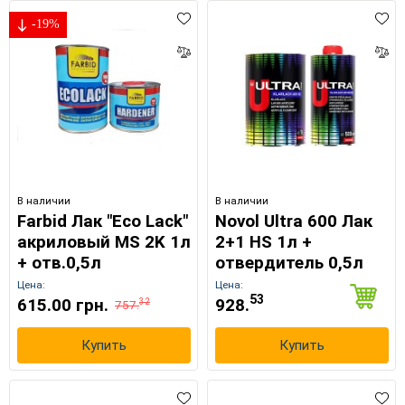
-19%
UA
RU
В наличии
В наличии
Farbid Лак "Eco Lack"
Novol Ultra 600 Лак
акриловый MS 2K 1л
2+1 HS 1л +
+ отв.0,5л
отвердитель 0,5л
Цена:
Цена:
53
615.00 грн.
928.
32
757.
Купить
Купить