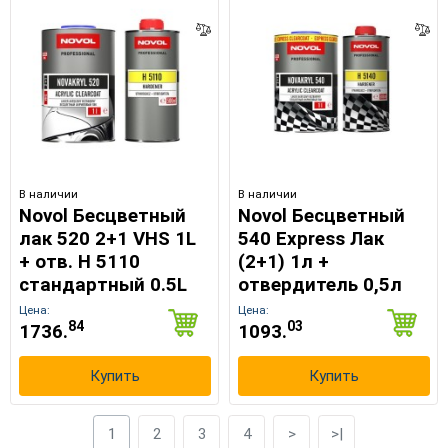
В наличии
В наличии
Novol Бесцветный
Novol Бесцветный
лак 520 2+1 VНS 1L
540 Express Лак
+ отв. Н 5110
(2+1) 1л +
стандартный 0.5L
отвердитель 0,5л
Цена:
Цена:
84
03
1736.
1093.
Купить
Купить
1
2
3
4
>
>|