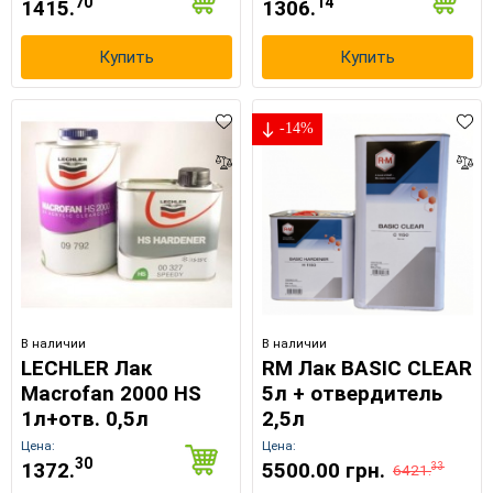
70
14
1415.
1306.
Купить
Купить
-14%
В наличии
В наличии
LECHLER Лак
RM Лак BASIC CLEAR
Macrofan 2000 HS
5л + отвердитель
1л+отв. 0,5л
2,5л
Цена:
Цена:
30
1372.
5500.00 грн.
33
6421.