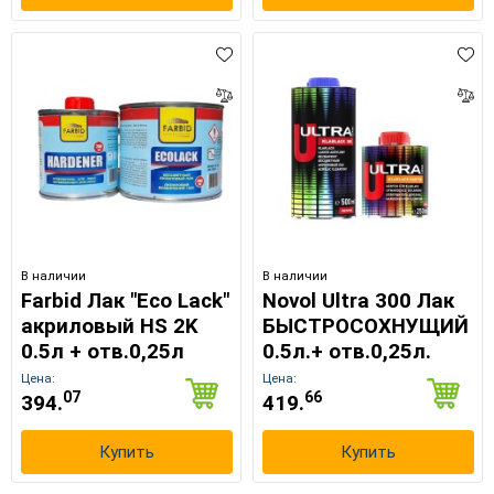
В наличии
В наличии
Farbid Лак "Eco Lack"
Novol Ultra 300 Лак
акриловый HS 2K
БЫСТРОСОХНУЩИЙ
0.5л + отв.0,25л
0.5л.+ отв.0,25л.
Цена:
Цена:
07
66
394.
419.
Купить
Купить
×
Выберите язык магазина