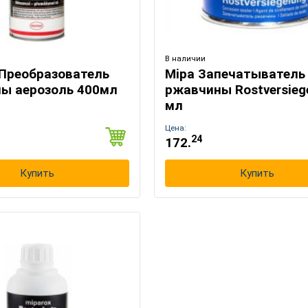
В наличии
 Преобразователь
Mipa Запечатыватель
Выберите язык магазина
ы аерозоль 400мл
ржавчины Rostversieg
мл
UA
RU
Цена:
24
172.
Купить
Купить