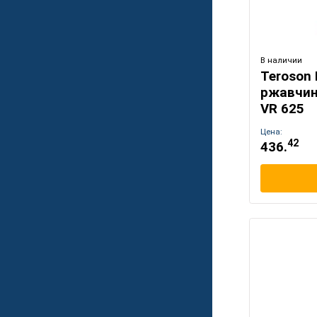
В наличии
Terоson
ржавчин
VR 625
Цена:
42
436.