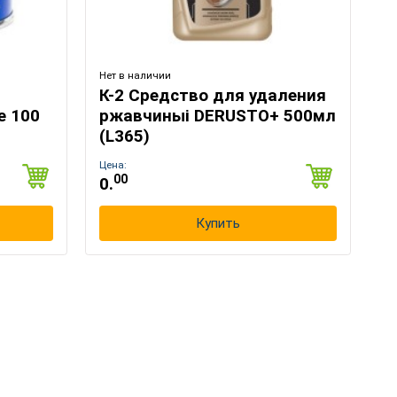
Нет в наличии
×
К-2 Средство для удаления
e 100
ржавчиныі DERUSTO+ 500мл
(L365)
Цена:
00
0.
Купить