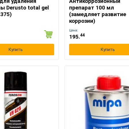
 для удаления
Антикоррозионный
 Derusto total gel
препарат 100 мл
L375)
(замедляет развитие
коррозии)
Цена:
44
195.
Купить
Купить