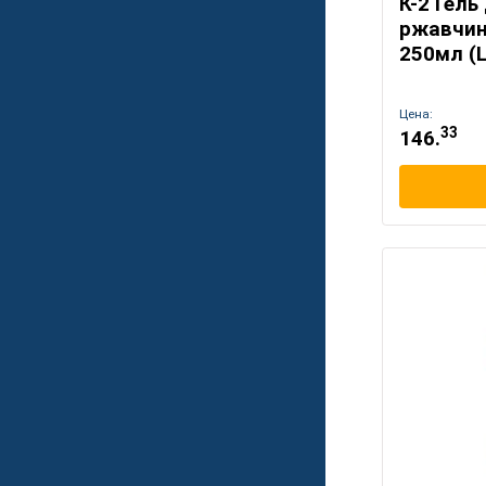
К-2 Гель
ржавчины
250мл (
Цена:
33
146.