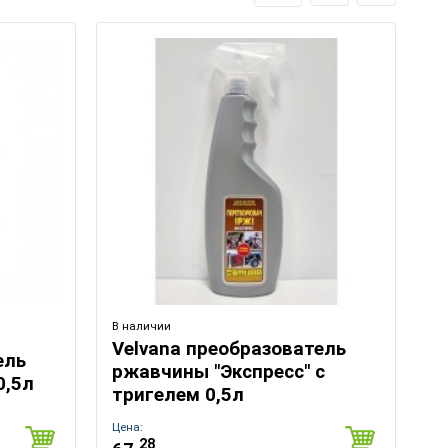
В наличии
Velvana преобразователь
ель
ржавчины "Экспресс" с
0,5л
тригелем 0,5л
Цена:
28