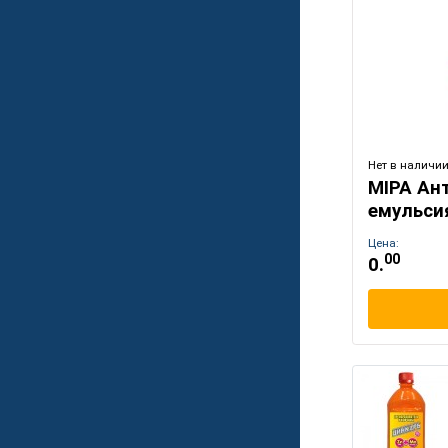
Нет в наличи
MIPA Ан
емульси
Цена:
00
0.