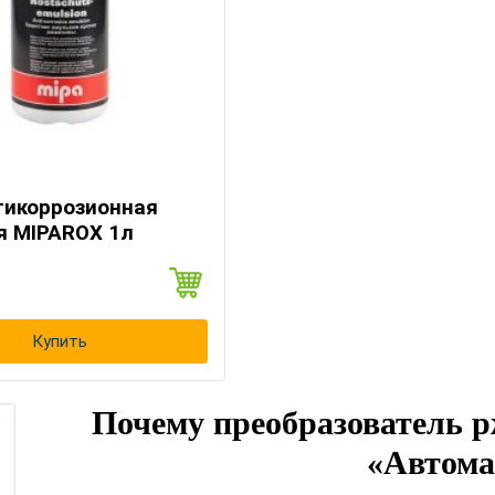
и
тикоррозионная
я MIPAROX 1л
Купить
Почему преобразователь 
«Автома