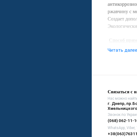
антикоррозио
ржавчину с м
Создает допо
Экологически
Способ прим
Читать дале
При нео
Нанести
валиком
помощью
состав 
Дать со
Связаться с 
окружаю
Нас можно найти
г. Днепр, пр.Б
На обра
Хмельницкого
покрыти
Звонок по Украи
(068) 062-11-1
Внимание! Р
WhatsApp, Viber,
воздухе или 
+38(063)7631