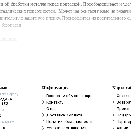
нной бработки металла перед покраской. Преобразовывает и уда
еталлических поверхностей. Может наноситься прямо на ржавчи
лнительную защитную пленку. Производится из растительного с
 безопасен.
енения:
е
бходимости удалить
рыхлую
ржавчину и остатки старой краски.
 преобразователь ржавчины
"Экспресс" VELVANA
кистью ил
 на обрабатываемую поверхность
. Можно наносить состав с
 распылителя. Для усиления эффекта через 10-15 минут нанест
повторно.
Не смывать!
ставу высохнуть. Время высыхания зависит от влажности
нами
Информация
Карта са
щей среды и температуры обрабатываемой поверхности.
 по адресу
Возврат и обмен товара
Связат
огдана
ботанную средством поверхность нанести любое защитное
Контакты
Возвра
 152
е.
О нас
Произв
не
Доставка и оплата
Подаро
0
аботы выполнять соблюдая меры безопасности, на открытом
Политика безопасности
Партнё
 Telegram
в помещении с достаточной вентиляцией.
110
Условия соглашения
Акции