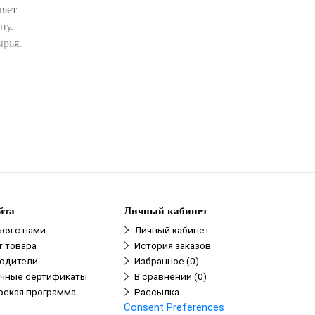
ляет
ну.
ырья.
и
и
йта
Личный кабинет
ься с нами
Личный кабинет
т товара
История заказов
одители
Избранное (0)
чные сертификаты
В сравнении (0)
рская программа
Рассылка
Consent Preferences