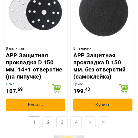
В наличии
В наличии
APP Защитная
APP Защитная
прокладка D 150
прокладка D 150
мм. 14+1 отверстие
мм. без отверстий
(на липучке)
(самоклейка)
Цена:
Цена:
69
43
107.
199.
Купить
Купить
1
2
3
4
>
>|