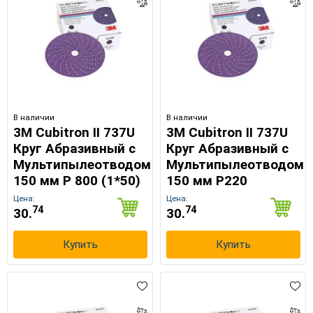
×
Выберите язык магазина
В наличии
В наличии
3M Cubitron II 737U
3M Cubitron II 737U
Круг Абразивный c
Круг Абразивный c
UA
RU
Мультипылеотводом
Мультипылеотводом
150 мм Р 800 (1*50)
150 мм Р220
Цена:
Цена:
74
74
30.
30.
Купить
Купить