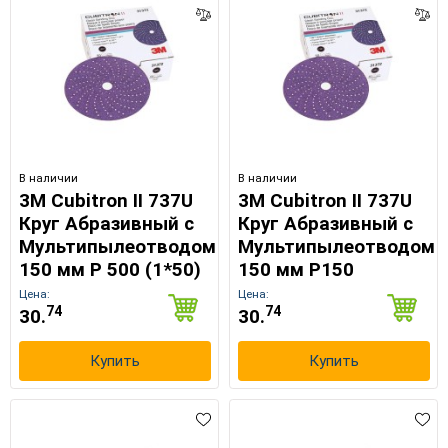
В наличии
В наличии
3M Cubitron II 737U
3M Cubitron II 737U
Круг Абразивный c
Круг Абразивный c
Мультипылеотводом
Мультипылеотводом
150 мм Р 500 (1*50)
150 мм Р150
Цена:
Цена:
74
74
30.
30.
Купить
Купить