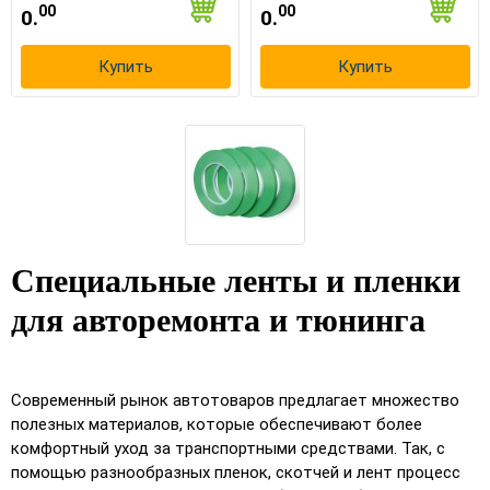
00
00
0.
0.
×
Выберите язык магазина
Купить
Купить
UA
RU
Специальные ленты и пленки
для авторемонта и тюнинга
Современный рынок автотоваров предлагает множество
полезных материалов, которые обеспечивают более
комфортный уход за транспортными средствами. Так, с
помощью разнообразных пленок, скотчей и лент процесс