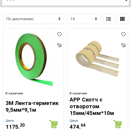
В наличии
В наличии
APP Скотч с
3M Лента-герметик
отворотом
9,5мм*9,1м
15мм/45мм*10м
Цена:
Цена:
20
64
1175.
474.