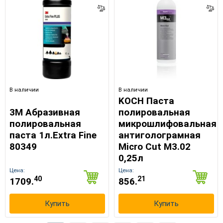
В наличии
В наличии
KOCH Паста
3M Абразивная
полировальная
полировальная
микрошлифовальная
паста 1л.Extra Fine
антиголограмная
80349
Micro Cut М3.02
0,25л
Цена:
Цена:
40
21
1709.
856.
Купить
Купить