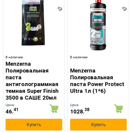
В наличии
В наличии
Menzerna
Полировальная
Menzerna
паста
Полировальная
антиголограммная
паста Power Protect
темная Super Finish
Ultra 1л (1*6)
3500 в САШЕ 20мл
Цена:
Цена:
41
38
46.
1028.
Купить
Купить