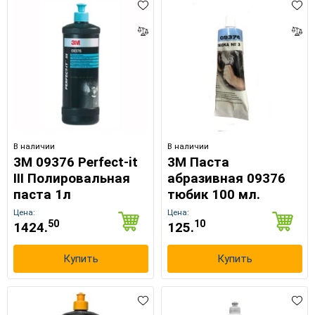
UA
RU
В наличии
В наличии
3M 09376 Perfect-it
3M Паста
III Полировальная
абразивная 09376
паста 1л
тюбик 100 мл.
Цена:
Цена:
50
10
1424.
125.
Купить
Купить