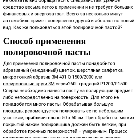
не обязательно обращаться к специалистам. Данное
средство весьма легко в применении и не требует больших
финансовых и энергозатрат. Всего за несколько минут
автомобиль примет совершенно другой и абсолютно новый
вид. Как же пользоваться этой полировочной пастой?
Способ применения
полировочной пасты
Для применения полировочной пасты понадобится
абразивный (наждачный) цветок, шерстяная салфетка,
микротонкий абразив 3М 401 Q 1500/2000 или
полировочные круги 3М
серии260L градаций Р1200/Р1500.
Сперва необходимо нанести пасту на полирующий предмет
либо непосредственно на поверхность. Для этого не
понадобится много пасты. Обрабатывая большую
площадь, рекомендуется полировать ее по небольшим
участкам, приблизительно 50 х 50 см. При обработке мягких
покрытий нажим полировщика должен быть легким, при
обработке прочных поверхностей – умеренным. Процесс
полирования должен длиться до получения высокого