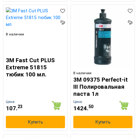
В наличии
3M Fast Cut PLUS
Extreme 51815
В наличии
тюбик 100 мл.
3M 09375 Perfect-it
III Полировальная
паста 1л
Цена:
Цена:
23
50
107.
1424.
×
Выберите язык магазина
Купить
Купить