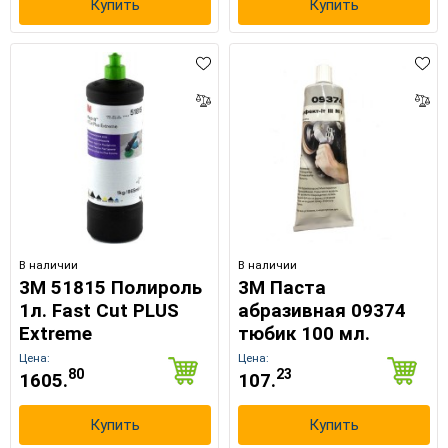
Купить
Купить
В наличии
В наличии
3M 51815 Полироль
3M Паста
1л. Fast Cut PLUS
абразивная 09374
Extreme
тюбик 100 мл.
Цена:
Цена:
80
23
1605.
107.
Купить
Купить