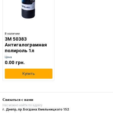
ремонтных ЛКП.
Эргономика: Легкое нанесение и простое удаление
остатков с поверхности.
Состав предназначен для профессионального применения с
использованием роторных или орбитальных машин в
комбинации с жесткими полировальными кругами.
В наличии
3M 50383
Антигалограмная
полироль 1л
Цена
0.00 грн.
Купить
Связаться с нами
Нас можно найти по адресу
г. Днепр, пр.Богдана Хмельницкого 152