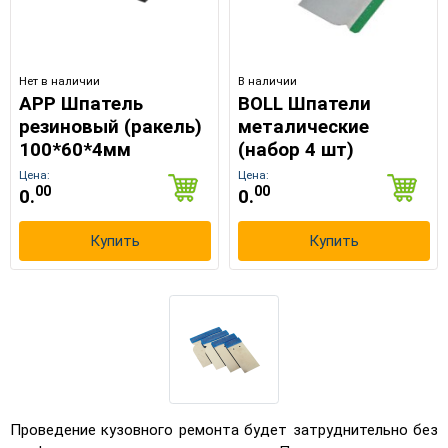
Нет в наличии
В наличии
APP Шпатель
BOLL Шпатели
резиновый (ракель)
металические
100*60*4мм
(набор 4 шт)
Цена:
Цена:
00
00
0.
0.
Купить
Купить
×
Выберите язык магазина
Проведение кузовного ремонта будет затруднительно без