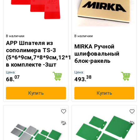
В наличии
В наличии
APP Шпателя из
MIRKA Ручной
сополимера TS-3
шлифовальный
(5*6*9см,7*8*9см,12*11*9см)
блок-ракель
в комплекте -3шт
Цена:
Цена:
07
38
68.
493.
Купить
Купить