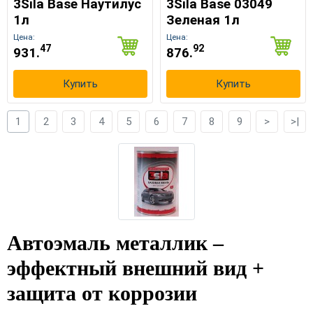
3Sila Base Наутилус
3Sila Base 03049
1л
Зеленая 1л
Цена:
Цена:
47
92
931.
876.
Купить
Купить
1
2
3
4
5
6
7
8
9
>
>|
Автоэмаль металлик –
эффектный внешний вид +
защита от коррозии