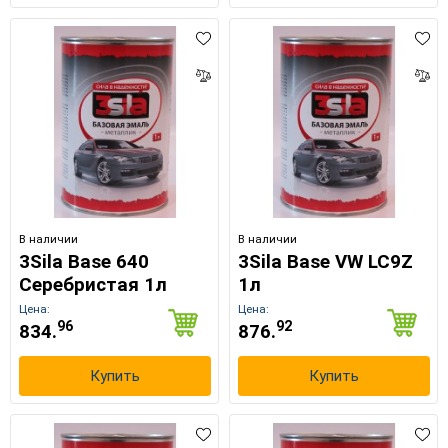
В наличии
В наличии
3Sila Base 640
3Sila Base VW LC9Z
Серебристая 1л
1л
Цена:
Цена:
96
92
834.
876.
Купить
Купить