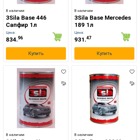
В наличии
В наличии
3Sila Base 446
3Sila Base Mercedes
Сапфир 1л
189 1л
Цена:
Цена:
96
47
834.
931.
×
Выберите язык магазина
Купить
Купить
UA
RU
В наличии
В наличии