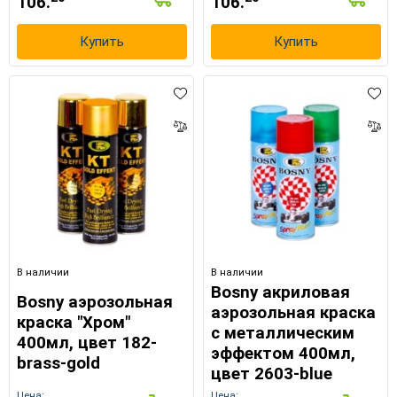
106.
106.
Купить
Купить
×
Выберите язык магазина
UA
RU
В наличии
В наличии
Bosny акриловая
Bosny аэрозольная
аэрозольная краска
краска "Хром"
с металлическим
400мл, цвет 182-
эффектом 400мл,
brass-gold
цвет 2603-blue
Цена:
Цена: