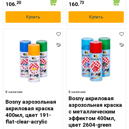
20
73
106.
160.
Купить
Купить
В наличии
В наличии
Bosny акриловая
Bosny аэрозольная
аэрозольная краска
акриловая краска
с металлическим
400мл, цвет 191-
эффектом 400мл,
flat-clear-acrylic
цвет 2604-green