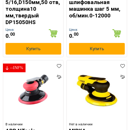
5/16,D150мм,50 отв,
шлифовальная
толщина10
машинка шаг 5 мм,
мм,твердый
об/мин.0-12000
DP15050HS
Цена:
Цена:
00
00
0.
0.
Купить
Купить
--INF%
В наличии
Нет в наличии