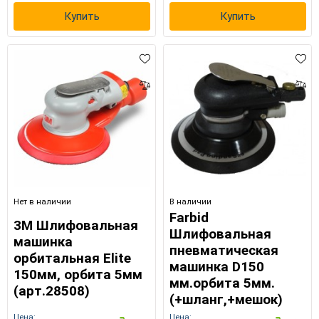
Купить
Купить
×
Выберите язык магазина
UA
RU
Нет в наличии
В наличии
Farbid
3М Шлифовальная
Шлифовальная
машинка
пневматическая
орбитальная Elite
машинка D150
150мм, орбита 5мм
мм.орбита 5мм.
(арт.28508)
(+шланг,+мешок)
Цена:
Цена: