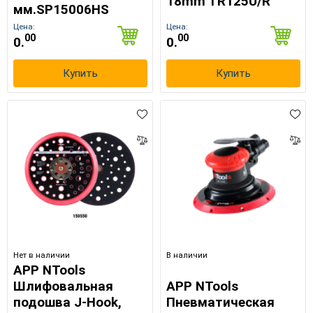
18mm TR125U/R
мм.SP15006HS
Цена:
Цена:
00
00
0.
0.
Купить
Купить
Нет в наличии
В наличии
APP NTools
Шлифовальная
APP NTools
подошва J-Hook,
Пневматическая