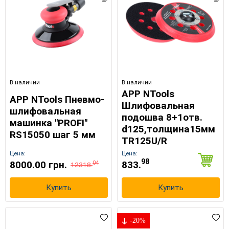
В наличии
В наличии
APP NTools
APP NTools Пневмо-
Шлифовальная
шлифовальная
подошва 8+1отв.
машинка "PROFI"
d125,толщина15мм
RS15050 шаг 5 мм
TR125U/R
Цена:
Цена:
98
8000.00 грн.
833.
04
12318.
Купить
Купить
-20%