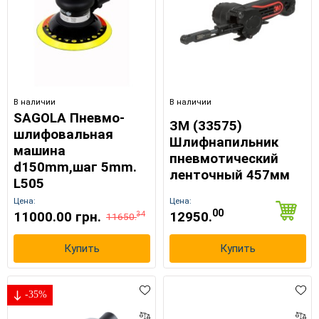
В наличии
В наличии
SAGOLA Пневмо-
ЗМ (33575)
шлифовальная
Шлифнапильник
машина
пневмотический
d150mm,шаг 5mm.
ленточный 457мм
L505
Цена:
Цена:
00
11000.00 грн.
12950.
34
11650.
Купить
Купить
-35%