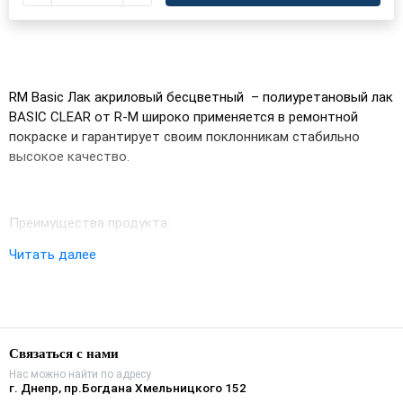
RM Basic Лак акриловый бесцветный – полиуретановый лак
BASIC CLEAR от R-M широко применяется в ремонтной
покраске и гарантирует своим поклонникам стабильно
высокое качество.
Преимущества продукта:
Читать далее
Небольшой расход
Великолепная растекаемость
Связаться с нами
Малое операционное время
Нас можно найти по адресу
г. Днепр, пр.Богдана Хмельницкого 152
Большой сухой остаток