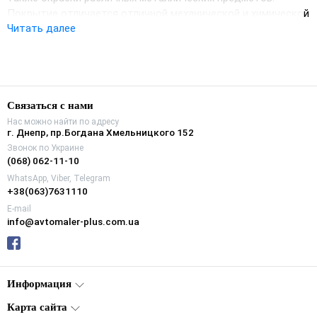
Покрытие отличается отличной механической и химической
Читать далее
стойкостью, быстрым высыханием и высокой степенью
блеска. Покрытие обеспечивает долговременную защиту
слоя базовой эмали.
Связаться с нами
Нас можно найти по адресу
г. Днепр, пр.Богдана Хмельницкого 152
Звонок по Украине
(068) 062-11-10
WhatsApp, Viber, Telegram
+38(063)7631110
E-mail
info@avtomaler-plus.com.ua
Информация
Карта сайта