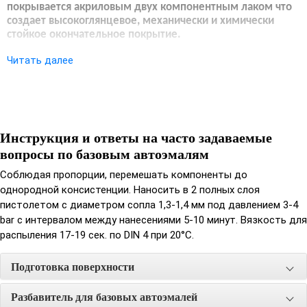
покрывается акриловым двух компонентным лаком что
создает высокоглянцевое, механически и химически
стойкое окончательное покрытие.
Подготовка поверхности:
Читать далее
При необходимости поверхность выровнять шпатлевкой .
Зашпатлеванную поверхность отшлифовать абразивной
бумагой Р80-150. Далее на зашпатлеванную поверхность
Инструкция и ответы на часто задаваемые
необходимо нанести грунт. Поверхность грунта отшлифовать
вопросы по базовым автоэмалям
абразивной бумагой Р320-400 «на сухую» или Р600-1000 «на
мокрую». Тщательно отшлифованную поверхность грунта
Соблюдая пропорции, перемешать компоненты до
очистить, обезжирить и просушить.
однородной консистенции. Наносить в 2 полных слоя
пистолетом с диаметром сопла 1,3-1,4 мм под давлением 3-4
Разбавитель:
bar с интервалом между нанесениями 5-10 минут. Вязкость для
распыления 17-19 сек. по DIN 4 при 20°С.
Добавить в краску до 100% разбавителя
Время сушки:
Подготовка поверхности
При 20°С: от пыли 5-10 минут, на отлип 15-20 минут
Разбавитель для базовых автоэмалей