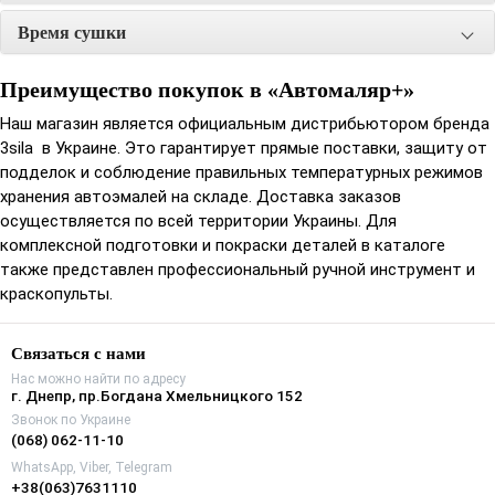
Инструкция по применению:
Время сушки
Соблюдая пропорции, перемешать компоненты до
Преимущество покупок в «Автомаляр+»
однородной консистенции. Наносить в 2 полных слоя
Наш магазин является официальным дистрибьютором бренда
пистолетом с диаметром сопла 1,3-1,4 мм под давлением 3-4
3sila в Украине. Это гарантирует прямые поставки, защиту от
bar с интервалом между нанесениями 5-10 минут. Вязкость
подделок и соблюдение правильных температурных режимов
для распыления 17-19 сек. по DIN 4 при 20°С.
хранения автоэмалей на складе. Доставка заказов
осуществляется по всей территории Украины. Для
комплексной подготовки и покраски деталей в каталоге
также представлен профессиональный ручной инструмент и
краскопульты.
Связаться с нами
Нас можно найти по адресу
г. Днепр, пр.Богдана Хмельницкого 152
Звонок по Украине
(068) 062-11-10
WhatsApp, Viber, Telegram
+38(063)7631110