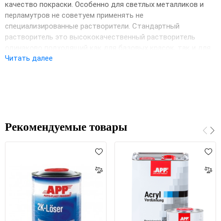
×
Выберите язык магазина
качество покраски. Особенно для светлых металликов и
перламутров не советуем применять не
специализированные растворители. Стандартный
растворитель это высококачественный растворитель
UA
RU
одинаково подходящий как для базовых красок, так и для
Читать далее
эффектных красок (металлики и перламутры). При
применении он не ухудшает, а наоборот улучшает качество
лакокрасочного покрытия и декоративные свойства
эмалей.
Рекомендуемые товары