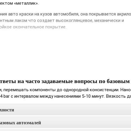
ектом «металлик».
UA
RU
ния авто краски на кузов автомобиля, она покрывается акрил
нтным лаком что создает высокоглянцевое, механически и
ойкое окончательное покрытие.
е
тветы на часто задаваемые вопросы по базовым
, перемешать компоненты до однородной консистенции. Наноси
 bar с интервалом между нанесениями 5-10 минут. Вязкость для
хности
базовых автоэмалей