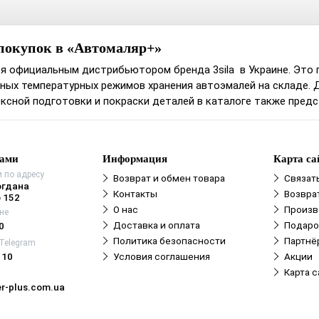
покупок в «Автомаляр+»
я официальным дистрибьютором бренда 3sila в Украине. Это 
ных температурных режимов хранения автоэмалей на складе. 
ксной подготовки и покраски деталей в каталоге также пред
нами
Информация
Карта са
 по адресу
Возврат и обмен товара
Связат
огдана
Контакты
Возвра
 152
О нас
Произв
не
Доставка и оплата
Подаро
0
Политика безопасности
Партнё
 Telegram
110
Условия соглашения
Акции
Карта с
r-plus.com.ua