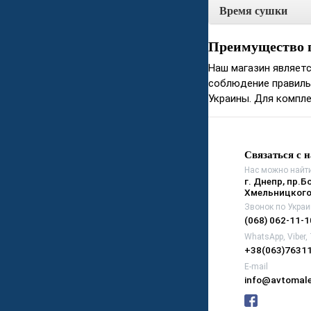
Время сушки
Преимущество 
Наш магазин являетс
соблюдение правиль
Украины. Для компле
Связаться с 
Нас можно найти
г. Днепр, пр.Б
Хмельницкого
Звонок по Украи
(068) 062-11-1
WhatsApp, Viber,
+38(063)7631
E-mail
info@avtomale