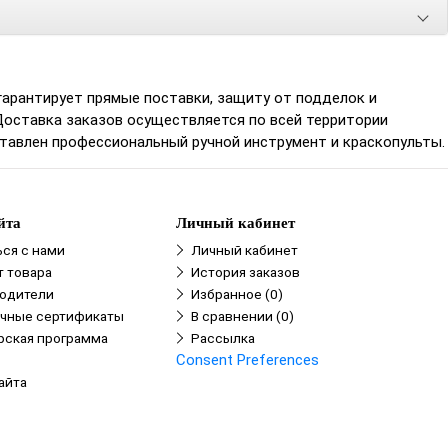
гарантирует прямые поставки, защиту от подделок и
Доставка заказов осуществляется по всей территории
ставлен профессиональный ручной инструмент и краскопульты.
йта
Личный кабинет
ься с нами
Личный кабинет
т товара
История заказов
одители
Избранное (0)
чные сертификаты
В сравнении (0)
рская программа
Рассылка
Consent Preferences
айта