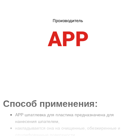
×
Выберите язык магазина
Способ применения:
UA
RU
APP шпатлевка для пластика предназначена для
нанесения шпателем,
накладывается она на очищенные, обезжиренные и
отшлифованные поверхности,