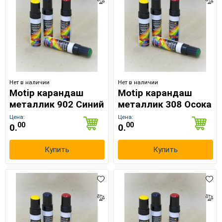
Нет в наличии
Нет в наличии
Motip карандаш
Motip карандаш
металлик 902 Синий
металлик 308 Осока
Цена:
Цена:
00
00
0.
0.
×
Выберите язык магазина
Купить
Купить
UA
RU