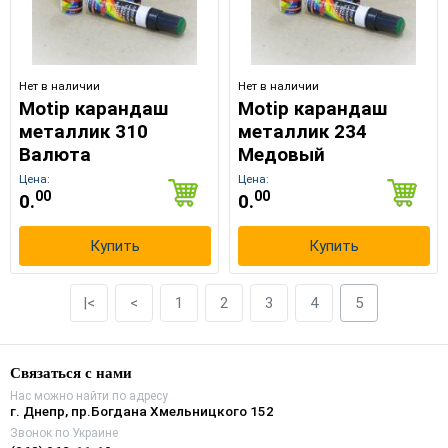
Нет в наличии
Нет в наличии
Motip карандаш
Motip карандаш
металлик 310
металлик 234
Валюта
Медовый
Цена:
Цена:
00
00
0.
0.
Купить
Купить
|<
<
1
2
3
4
5
Связаться с нами
Нас можно найти по адресу
г. Днепр, пр.Богдана Хмельницкого 152
Звонок по Украине