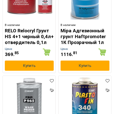
×
Выберите язык магазина
В наличии
В наличии
RELO Relocryl Грунт
Mipa Адгезионный
UA
RU
HS 4+1 черный 0,4л+
грунт Haftpromoter
отвердитель 0,1л
1К Прозрачный 1л
Цена:
Цена:
85
81
369.
1116.
Купить
Купить