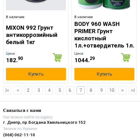
В наличии
В наличии
BODY 960 WASH
MIXON 992 Грунт
PRIMER Грунт
антикоррозийный
кислотный
белый 1кг
1л.+отвердитель 1л.
Цена:
Цена:
90
29
182.
1044.
Купить
Купить
|<
<
2
3
4
5
6
7
8
9
10
>
>|
Связаться с нами
Нас можно найти по адресу
г. Днепр, пр.Богдана Хмельницкого 152
Звонок по Украине
(068) 062-11-10