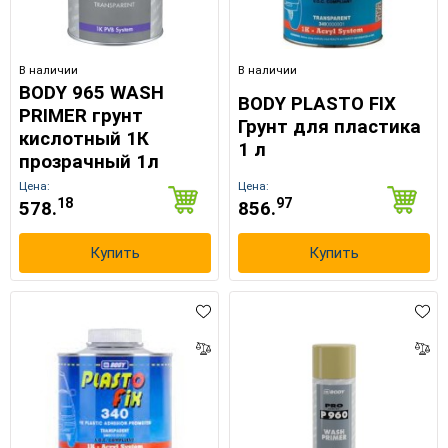
В наличии
В наличии
BODY 965 WASH
BODY PLASTO FIX
PRIMER грунт
Грунт для пластика
кислотный 1К
1 л
прозрачный 1л
Цена:
Цена:
18
97
578.
856.
Купить
Купить