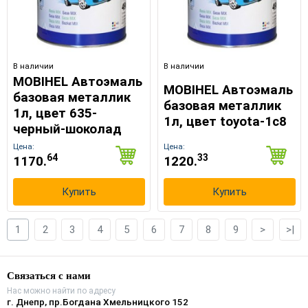
В наличии
В наличии
MOBIHEL Автоэмаль
MOBIHEL Автоэмаль
базовая металлик
базовая металлик
1л, цвет 635-
1л, цвет toyota-1c8
черный-шоколад
Цена:
Цена:
64
33
1170.
1220.
Купить
Купить
1
2
3
4
5
6
7
8
9
>
>|
Связаться с нами
Нас можно найти по адресу
г. Днепр, пр.Богдана Хмельницкого 152