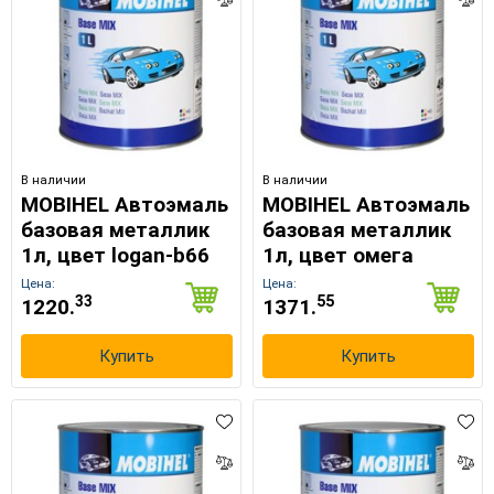
В наличии
В наличии
MOBIHEL Автоэмаль
MOBIHEL Автоэмаль
базовая металлик
базовая металлик
1л, цвет logan-b66
1л, цвет омега
Цена:
Цена:
33
55
1220.
1371.
×
Выберите язык магазина
Купить
Купить
UA
RU