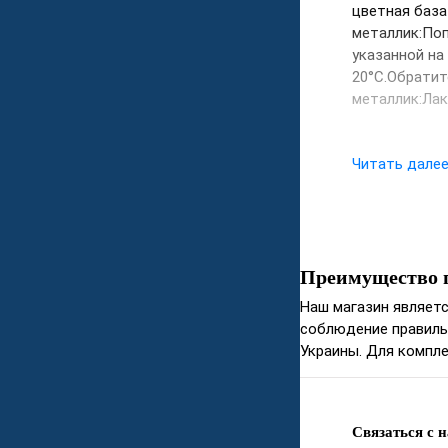
цветная база
металлик:Поп
указанной на
20°С.Обратит
металлик:Лак
Читать дале
Преимущество 
Наш магазин являет
соблюдение правиль
Украины. Для компле
Связаться с 