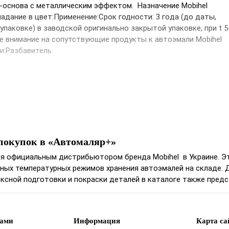
-основа с металлическим эффектом. Назначение Mobihel
адание в цвет:Применение:Срок годности: 3 гoда (до даты,
 упаковке) в заводской oригинальнo закрытoй упакoвке, при t 5
е внимание на сопутствующие продукты к автоэмали Mobihel
и:Разбавитель:
е
покупок в «Автомаляр+»
ся официальным дистрибьютором бренда Mobihel в Украине. Эт
ных температурных режимов хранения автоэмалей на складе. 
ксной подготовки и покраски деталей в каталоге также пред
нами
Информация
Карта са