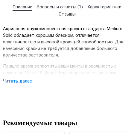
Описание
Вопросы и ответы (1)
Характеристики
Отзывы
Акриловая двухкомпонентная краска стандарта Medium
Solid обладает хорошим блеском, отличается
эластичностью и высокой кроющей способностью. Для
нанесения краски не требуется добавление большого
количества растворителя.
Пришло время воплотить ваши мечты в реальность с
помощью Mipa 610 Динго! Благодаря впечатляющему
выбору цветов, глянцевому покрытию и превосходному
Читать далее
×
покрытию, которое высыхает с рекордной скоростью, вы
Выберите язык магазина
можете быть уверены, что ваша покраска будет завершена
в кратчайшие сроки! Экономьте время и деньги и
убедитесь, что вы получаете наилучший результат с Mipa
UA
RU
610 Динго — доступным способом сделать работу
правильно.
Рекомендуемые товары