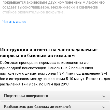
покрывается акриловым двух компонентным лаком что
создает высокоглянцевое, механически и химически
стойкое окончательное покрытие.
Подготовка поверхности:
Читать далее
При необходимости поверхность выровнять шпатлевкой .
Зашпатлеванную поверхность отшлифовать абразивной
бумагой Р80-150. Далее на зашпатлеванную поверхность
Инструкция и ответы на часто задаваемые
необходимо нанести грунт. Поверхность грунта отшлифовать
вопросы по базовым автоэмалям
абразивной бумагой Р320-400 «на сухую» или Р600-1000 «на
мокрую». Тщательно отшлифованную поверхность грунта
Соблюдая пропорции, перемешать компоненты до
очистить, обезжирить и просушить.
однородной консистенции. Наносить в 2 полных слоя
пистолетом с диаметром сопла 1,3-1,4 мм под давлением 3-4
Разбавитель:
bar с интервалом между нанесениями 5-10 минут. Вязкость для
распыления 17-19 сек. по DIN 4 при 20°С.
Добавить в краску до 100% разбавителя
Время сушки:
Подготовка поверхности
При 20°С: от пыли 5-10 минут, на отлип 15-20 минут
Разбавитель для базовых автоэмалей