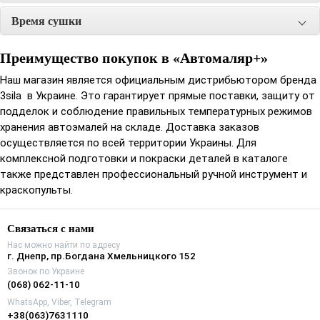
Инструкция по применению:
Время сушки
Соблюдая пропорции, перемешать компоненты до
Преимущество покупок в «Автомаляр+»
однородной консистенции. Наносить в 2 полных слоя
Наш магазин является официальным дистрибьютором бренда
пистолетом с диаметром сопла 1,3-1,4 мм под давлением 3-4
3sila в Украине. Это гарантирует прямые поставки, защиту от
bar с интервалом между нанесениями 5-10 минут. Вязкость
подделок и соблюдение правильных температурных режимов
для распыления 17-19 сек. по DIN 4 при 20°С.
хранения автоэмалей на складе. Доставка заказов
осуществляется по всей территории Украины. Для
комплексной подготовки и покраски деталей в каталоге
также представлен профессиональный ручной инструмент и
краскопульты.
Связаться с нами
Нас можно найти по адресу
г. Днепр, пр.Богдана Хмельницкого 152
Звонок по Украине
(068) 062-11-10
WhatsApp, Viber, Telegram
+38(063)7631110