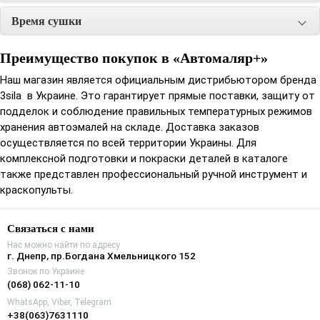
Инструкция по применению:
Время сушки
Соблюдая пропорции, перемешать компоненты до
Преимущество покупок в «Автомаляр+»
однородной консистенции. Наносить в 2 полных слоя
Наш магазин является официальным дистрибьютором бренда
пистолетом с диаметром сопла 1,3-1,4 мм под давлением 3-4
3sila в Украине. Это гарантирует прямые поставки, защиту от
bar с интервалом между нанесениями 5-10 минут. Вязкость
подделок и соблюдение правильных температурных режимов
для распыления 17-19 сек. по DIN 4 при 20°С.
хранения автоэмалей на складе. Доставка заказов
осуществляется по всей территории Украины. Для
комплексной подготовки и покраски деталей в каталоге
также представлен профессиональный ручной инструмент и
краскопульты.
Связаться с нами
Нас можно найти по адресу
г. Днепр, пр.Богдана Хмельницкого 152
Звонок по Украине
(068) 062-11-10
WhatsApp, Viber, Telegram
+38(063)7631110