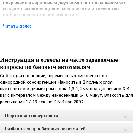
покрывается акриловым двух компонентным лаком что
создает высокоглянцевое, механически и химически
стойкое окончательное покрытие.
Подготовка поверхности:
Читать далее
При необходимости поверхность выровнять шпатлевкой .
Зашпатлеванную поверхность отшлифовать абразивной
бумагой Р80-150. Далее на зашпатлеванную поверхность
Инструкция и ответы на часто задаваемые
необходимо нанести грунт. Поверхность грунта отшлифовать
вопросы по базовым автоэмалям
абразивной бумагой Р320-400 «на сухую» или Р600-1000 «на
мокрую». Тщательно отшлифованную поверхность грунта
Соблюдая пропорции, перемешать компоненты до
очистить, обезжирить и просушить.
однородной консистенции. Наносить в 2 полных слоя
пистолетом с диаметром сопла 1,3-1,4 мм под давлением 3-4
Разбавитель:
bar с интервалом между нанесениями 5-10 минут. Вязкость для
распыления 17-19 сек. по DIN 4 при 20°С.
Добавить в краску до 100% разбавителя
Время сушки:
Подготовка поверхности
При 20°С: от пыли 5-10 минут, на отлип 15-20 минут
Разбавитель для базовых автоэмалей