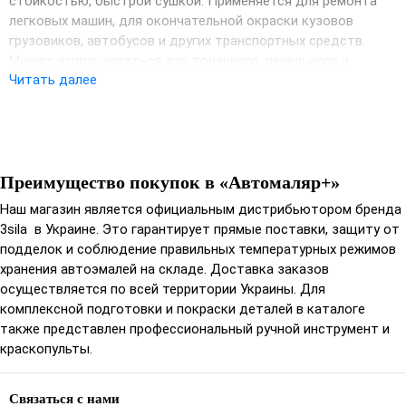
стойкостью, быстрой сушкой. Применяется для ремонта
легковых машин, для окончательной окраски кузовов
грузовиков, автобусов и других транспортных средств.
Может использоваться для точечного, панельного и
Читать далее
полного ремонта.
Комплект:
Эмаль акриловая ― 1 л;
Преимущество покупок в «Автомаляр+»
Свойства:
Наш магазин является официальным дистрибьютором бренда
высокий блеск;
3sila в Украине. Это гарантирует прямые поставки, защиту от
яркие цвета;
подделок и соблюдение правильных температурных режимов
отличная укрываемость, низкий расход краски;
хранения автоэмалей на складе. Доставка заказов
сохранение цвета на протяжении длительного
осуществляется по всей территории Украины. Для
периода;
комплексной подготовки и покраски деталей в каталоге
стойкость к атмосферным явлениям;
также представлен профессиональный ручной инструмент и
высокая эластичность;
краскопульты.
долговечность покрытия и устойчивость к сколам и
царапинам.
Связаться с нами