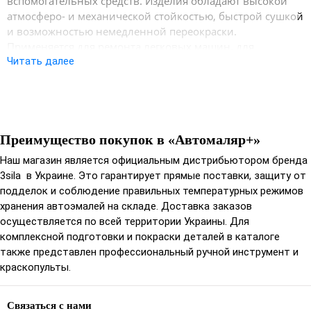
вспомогательных средств. Изделия обладают высокой
атмосферо- и механической стойкостью, быстрой сушкой
и возможностью немедленной переокраски.
Применяется для ремонта легковых машин, для
окончательной окраски кузовов грузовиков, автобусов и
Читать далее
других транспортных средств.Может использоваться для
точечного, панельного и полного ремонта.
Комплект:
Преимущество покупок в «Автомаляр+»
Эмаль акриловая ― 1 л;
Наш магазин является официальным дистрибьютором бренда
3sila в Украине. Это гарантирует прямые поставки, защиту от
Свойства:
подделок и соблюдение правильных температурных режимов
хранения автоэмалей на складе. Доставка заказов
высокий блеск;
осуществляется по всей территории Украины. Для
яркие цвета;
комплексной подготовки и покраски деталей в каталоге
отличная укрываемость, низкий расход краски;
также представлен профессиональный ручной инструмент и
сохранение цвета на протяжении длительного
краскопульты.
периода;
стойкость к атмосферным явлениям;
высокая эластичность;
Связаться с нами