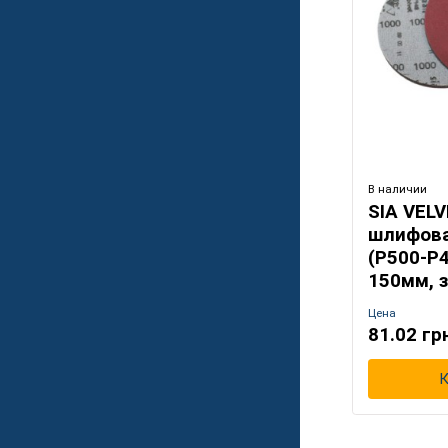
Следователь
машинкой, чт
Назначение:
- Velvet® бы
поверхности 
- В этом при
поверхность,
В наличии
SIA VELV
шлифов
(Р500-Р
150мм, 
Цена
81.02 гр
К