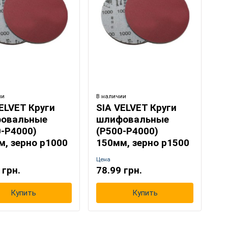
ии
В наличии
В н
ELVET Круги
SIA VELVET Круги
SI
овальные
шлифовальные
ш
0-Р4000)
(Р500-Р4000)
(
м, зерно р1000
150мм, зерно р1500
1
Цена
Це
 грн.
78.99 грн.
78
Купить
Купить