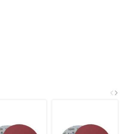
×
дит,
ного
ь.
.