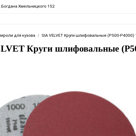
пр.Богдана Хмельницкого 152
лироли для кузова
SIA VELVET Круги шлифовальные (Р500-Р4000) 
LVET Круги шлифовальные (Р500