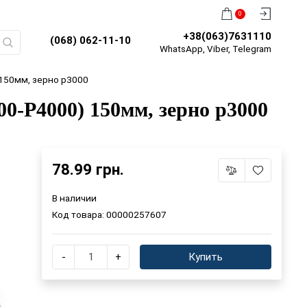
0
+38(063)7631110
(068) 062-11-10
WhatsApp, Viber, Telegram
150мм, зерно р3000
-Р4000) 150мм, зерно р3000
78.99 грн.
В наличии
Код товара:
00000257607
-
+
Купить