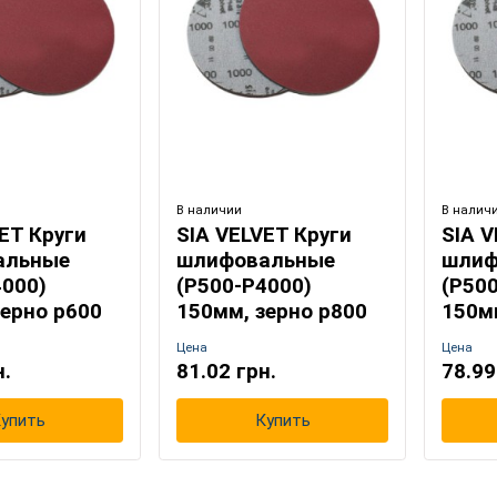
но, большая часть работы может производиться
о существенно экономит время.
л разработан специально для завершающей подготовки
перед полировкой.
менении Velvet® дает очень однородную и гладкую
 что делает его идеальным для предполировочных операций.
В наличии
В налич
ET Круги
SIA VELVET Круги
SIA V
альные
шлифовальные
шлиф
4000)
(Р500-Р4000)
(Р50
зерно р600
150мм, зерно р800
150м
Цена
Цена
н.
81.02 грн.
78.99
упить
Купить