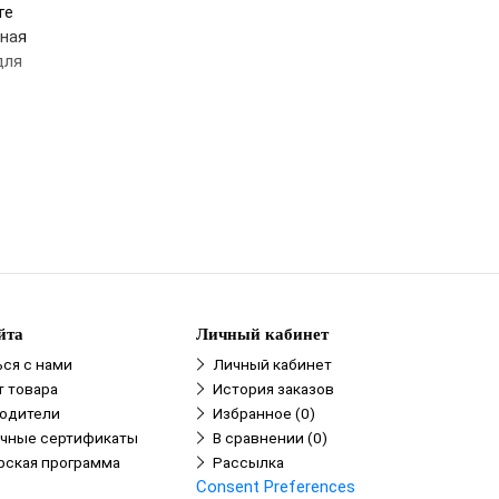
те
пная
для
йта
Личный кабинет
ься с нами
Личный кабинет
т товара
История заказов
одители
Избранное (0)
чные сертификаты
В сравнении (0)
рская программа
Рассылка
Consent Preferences