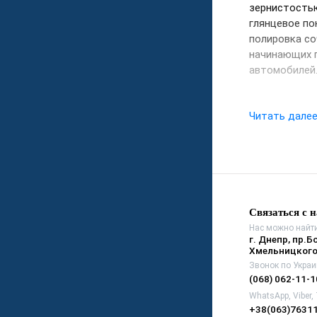
зернистостью
глянцевое по
полировка со
начинающих 
автомобилей
Читать дале
Связаться с 
Нас можно найти
г. Днепр, пр.Б
Хмельницкого
Звонок по Украи
(068) 062-11-1
WhatsApp, Viber,
+38(063)7631