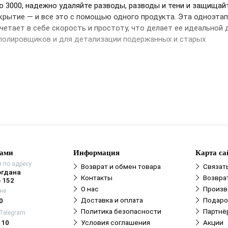
 3000, надежно удаляйте разводы, разводы и тени и защищай
крытие — и все это с помощью одного продукта. Эта одноэта
четает в себе скорость и простоту, что делает ее идеальной 
полировщиков и для детализации подержанных и старых
.
е
нами
Информация
Карта са
 по адресу
Возврат и обмен товара
Связат
огдана
Контакты
Возвра
 152
О нас
Произв
не
Доставка и оплата
Подаро
0
Политика безопасности
Партнё
 Telegram
110
Условия соглашения
Акции