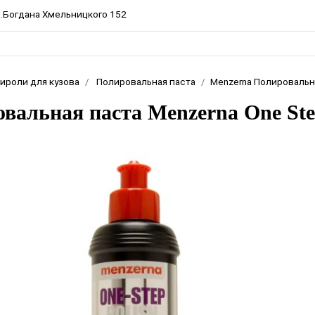
пр.Богдана Хмельницкого 152
ироли для кузова
Полировальная паста
Menzerna Полировальна
вальная паста Menzerna One Step