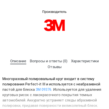
Описание
Вопросы и ответы (0)
Характеристики
Отзывы
×
Выберите язык магазина
Многоразовый полировальный круг входит в систему
полирования Perfect-it III и используется с неабразивной
UA
RU
пастой для блеска
3М 09376
. Используется для удаления
круговых рисок с лакокрасочного покрытия темных
автомобилей. Аккуратно устраняет следы абразивной
полировки, придавая поверхности великолепный блеск.