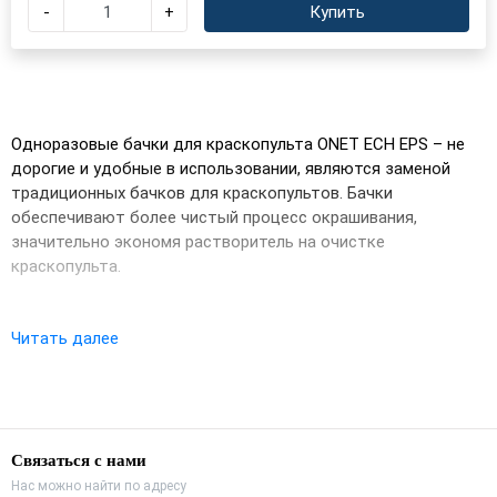
-
+
Купить
Одноразовые бачки для краскопульта ONET ECH EPS – не
дорогие и удобные в использовании, являются заменой
традиционных бачков для краскопультов. Бачки
обеспечивают более чистый процесс окрашивания,
значительно экономя растворитель на очистке
краскопульта.
Читать далее
Одноразовый бачок ONET ECH EPS для краскопульта очень
удобен своей простотой и возможностью быстрого
изменения материала. Обладает более герметичными
соединениями, в отличие от стандартного бачка, что
позволяет сохранять материал даже значительное время.
Связаться с нами
Нас можно найти по адресу