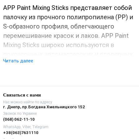
APP Paint Mixing Sticks представляет собой
палочку из прочного полипропилена (PP) и
S-образного профиля, облегчающего
перемешивание красок и лаков. APP Paint
Mixing Sticks широко используются в
покрасочных автомастерских и столярных
Читать далее
мастерских. Идеально подходит для
перемешивания густых акриловых лаков
или грунтовок, используемых в малярном
производстве.
Связаться с нами
Нас можно найти по адресу
г. Днепр, пр.Богдана Хмельницкого 152
Звонок по Украине
(068) 062-11-10
WhatsApp, Viber, Telegram
+38(063)7631110