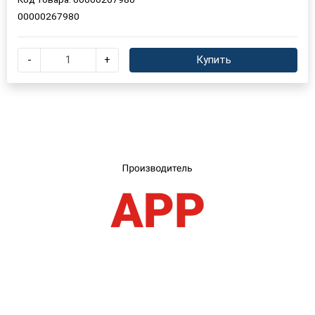
00000267980
×
Выберите язык магазина
-
+
Купить
UA
RU